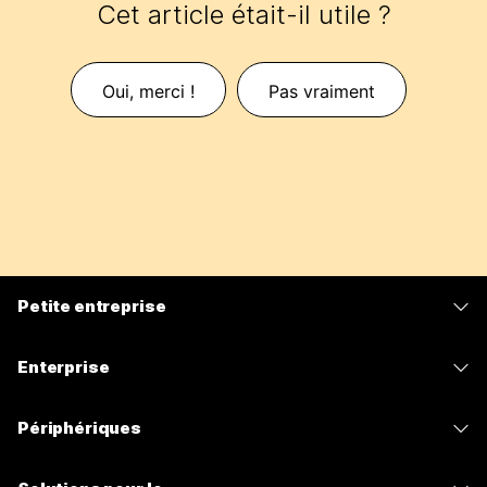
Cet article était-il utile ?
Oui, merci !
Pas vraiment
Petite entreprise
Tarifs
Enterprise
Application Webex
Webex Suite
Périphériques
Meetings
Calling
Casques
Calling