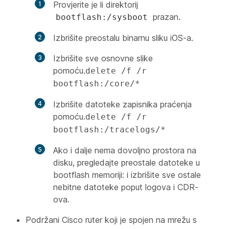
Provjerite je li direktorij
prazan.
bootflash:/sysboot
Izbrišite preostalu binarnu sliku iOS-a.
Izbrišite sve osnovne slike
pomoću.
delete /f /r
bootflash:/core/*
Izbrišite datoteke zapisnika praćenja
pomoću.
delete /f /r
bootflash:/tracelogs/*
Ako i dalje nema dovoljno prostora na
disku, pregledajte preostale datoteke u
bootflash memoriji: i izbrišite sve ostale
nebitne datoteke poput logova i CDR-
ova.
Podržani Cisco ruter koji je spojen na mrežu s