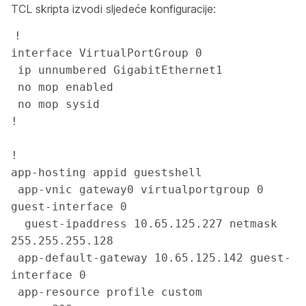
TCL skripta izvodi sljedeće konfiguracije:
!

interface VirtualPortGroup 0

 ip unnumbered GigabitEthernet1

 no mop enabled

 no mop sysid

!

!

app-hosting appid guestshell

 app-vnic gateway0 virtualportgroup 0 
guest-interface 0

  guest-ipaddress 10.65.125.227 netmask 
255.255.255.128

 app-default-gateway 10.65.125.142 guest-
interface 0

 app-resource profile custom
