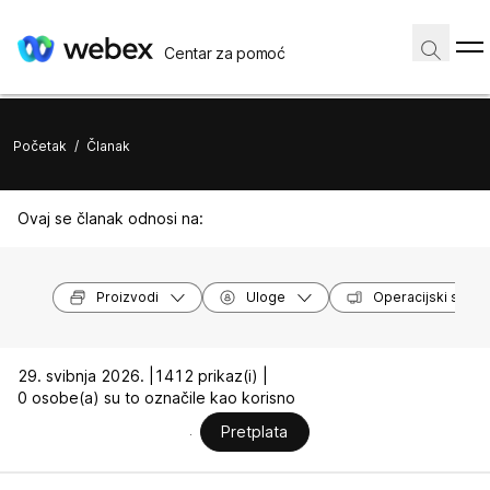
Centar za pomoć
Početak
/
Članak
Ovaj se članak odnosi na:
Proizvodi
Uloge
Operacijski susta
29. svibnja 2026. |
1412 prikaz(i) |
0 osobe(a) su to označile kao korisno
Pretplata