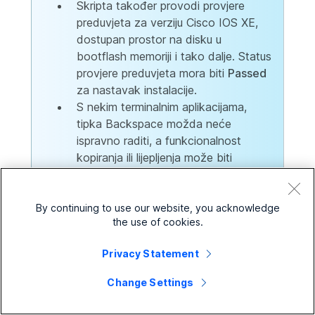
Skripta također provodi provjere
preduvjeta za verziju Cisco IOS XE,
dostupan prostor na disku u
bootflash memoriji i tako dalje. Status
provjere preduvjeta mora biti
Passed
za nastavak instalacije.
S nekim terminalnim aplikacijama,
tipka Backspace možda neće
ispravno raditi, a funkcionalnost
kopiranja ili lijepljenja može biti
ograničena tijekom izvođenja skripte.
By continuing to use our website, you acknowledge
the use of cookies.
Privacy Statement
Pokrenite instalaciju
Change Settings
Ako konektor još nije postavljen, skripta vas vodi do
instalacijskog izbornika; ako je konektor postavljen,