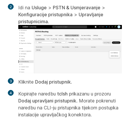
2
Idi na
Usluge
>
PSTN & Usmjeravanje
>
Konfiguracije pristupnika
>
Upravljanje
pristupnicima
.
3
Kliknite
Dodaj pristupnik
.
4
Kopirajte naredbu
tclsh
prikazanu u prozoru
Dodaj upravljani pristupnik
. Morate pokrenuti
naredbu na CLI-ju pristupnika tijekom postupka
instalacije upravljačkog konektora.