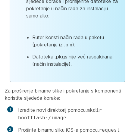
sljedeće korake i promijenite datoteke za
pokretanje u način rada za instalaciju
samo ako:
Ruter koristi način rada u paketu
(pokretanje iz
.bin
).
Datoteka
.pkgs
nije već raspakirana
(način instalacije).
Za proširenje binarne slike i pokretanje s komponenti
koristite sljedeće korake:
Izradite novi direktorij pomoću.
mkdir
bootflash:/image
Proširite binarnu sliku iOS-a pomoću.
request