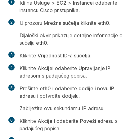
1
Idi na
Usluge
>
EC2
>
Instance
i odaberite
instancu Cisco pristupnika.
2
U prozoru
Mrežna sučelja
kliknite
eth0
.
Dijaloški okvir prikazuje detaljne informacije o
sučelju
eth0
.
3
Kliknite
Vrijednost ID-a sučelja
.
4
Kliknite
Akcije
i odaberite
Upravljanje IP
adresom
s padajućeg popisa.
5
Proširite
eth0
i odaberite
dodijeli novu IP
adresu
i potvrdite dodjelu.
Zabilježite ovu sekundarnu IP adresu.
6
Kliknite
Akcije
i odaberite
Poveži adresu
s
padajućeg popisa.