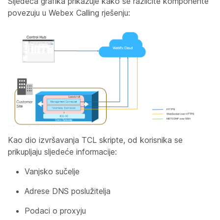
Sljedeća grafika prikazuje kako se različite komponente
povezuju u Webex Calling rješenju:
Kao dio izvršavanja TCL skripte, od korisnika se
prikupljaju sljedeće informacije:
Vanjsko sučelje
Adrese DNS poslužitelja
Podaci o proxyju