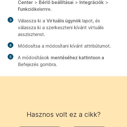
Center
>
Bérlő beállításai
>
Integrációk
>
Funkciók
elemre.
3
Válassza ki a
Virtuális ügynök
lapot, és
válassza ki a szerkeszteni kívánt virtuális
asszisztenst.
4
Módosítsa a módosítani kívánt attribútumot.
5
A módosítások
mentéséhez kattintson a
Befejezés gombra.
Hasznos volt ez a cikk?