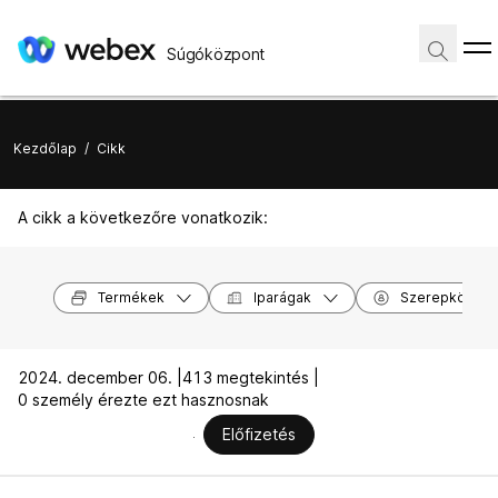
Súgóközpont
Kezdőlap
/
Cikk
A cikk a következőre vonatkozik:
Termékek
Iparágak
Szerepkörök
2024. december 06. |
413 megtekintés |
0 személy érezte ezt hasznosnak
Előfizetés