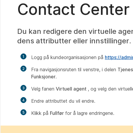
Contact Center
Du kan redigere den virtuelle age
dens attributter eller innstillinger.
1
Logg på kundeorganisasjonen på
https://adm
2
Fra navigasjonsruten til venstre, i delen
Tjenes
Funksjoner
.
3
Velg fanen
Virtuell agent
, og velg den virtuell
4
Endre attributtet du vil endre.
5
Klikk på
Fullfør
for å lagre endringene.