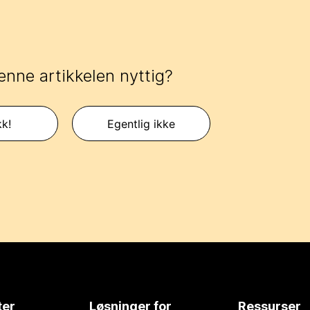
enne artikkelen nyttig?
kk!
Egentlig ikke
ter
Løsninger for
Ressurser