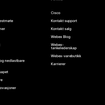
Cisco
testmøte
Kontakt support
mer
Kontakt salg
Webex Blog
t
Webex-
tankelederskap
Webex-varebutikk
 og nedlastbare
Karrierer
kapet
re
novasjoner