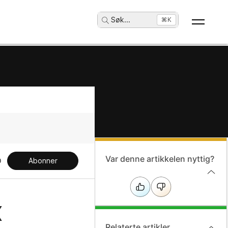
Søk
...
⌘K
Var denne artikkelen nyttig?
Abonner
x
Relaterte artikler