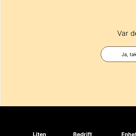
Var d
Ja, ta
Liten
Bedrift
Enhe