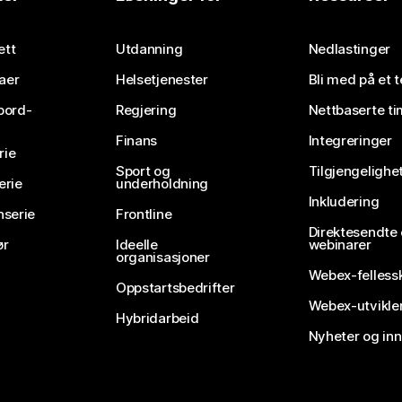
ett
Utdanning
Nedlastinger
aer
Helsetjenester
Bli med på et 
bord-
Regjering
Nettbaserte ti
Finans
Integreringer
rie
Sport og
Tilgjengelighe
erie
underholdning
Inkludering
nserie
Frontline
Direktesendte
ør
Ideelle
webinarer
organisasjoner
Webex-felless
Oppstartsbedrifter
Webex-utvikle
Hybridarbeid
Nyheter og in