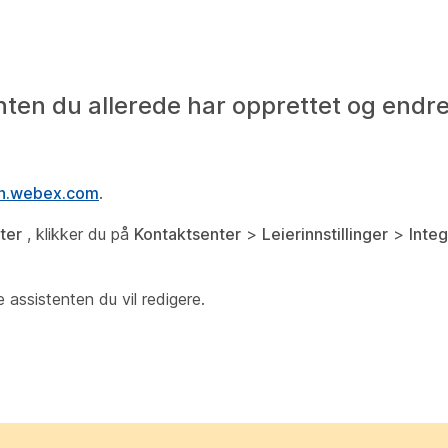
nten du allerede har opprettet og endr
in.webex.com
.
ter
, klikker du på
Kontaktsenter
>
Leierinnstillinger
>
Integ
e assistenten du vil redigere.