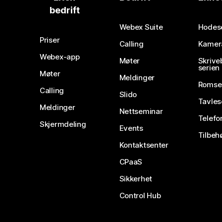
bedrift
Webex Suite
Hodes
Priser
Calling
Kamer
Webex-app
Møter
Skrive
serien
Møter
Meldinger
Romse
Calling
Slido
Tavles
Meldinger
Nettseminar
Telefo
Skjermdeling
Events
Tilbeh
Kontaktsenter
CPaaS
Sikkerhet
Control Hub