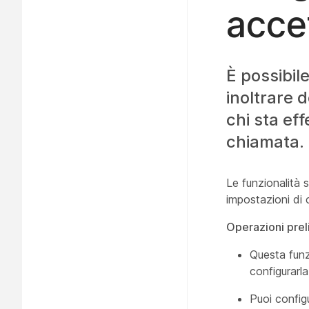
accet
È possibil
inoltrare 
chi sta eff
chiamata.
Le funzionalità 
impostazioni di 
Operazioni prel
Questa funz
configurarl
Puoi config