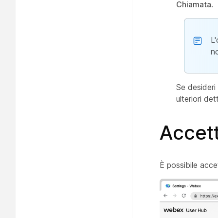
Chiamata
.
L
n
Se desideri 
ulteriori det
Accett
È possibile accet