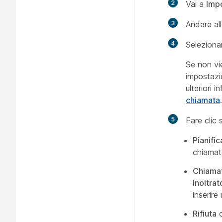
2
Vai a
Imp
3
Andare al
4
Selezionar
Se non vie
impostazi
ulteriori 
chiamata
.
5
Fare clic
Pianific
chiamate
Chiama
Inoltrat
inserire 
Rifiuta