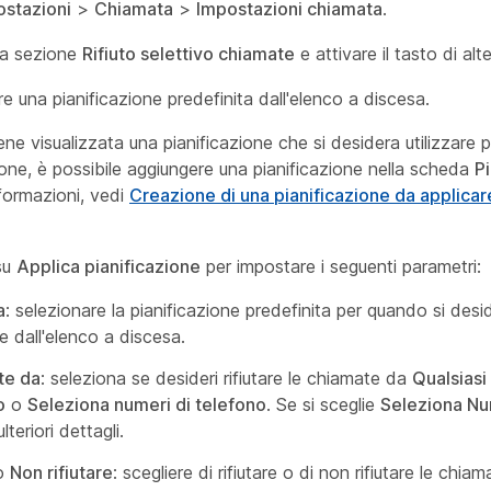
ostazioni
>
Chiamata
>
Impostazioni chiamata
.
la sezione
Rifiuto selettivo chiamate
e attivare il tasto di alt
e una pianificazione predefinita dall'elenco a discesa.
ne visualizzata una pianificazione che si desidera utilizzare 
one, è possibile aggiungere una pianificazione nella scheda
Pi
informazioni, vedi
Creazione di una pianificazione da applicare
 su
Applica pianificazione
per impostare i seguenti parametri:
a
: selezionare la pianificazione predefinita per quando si deside
 dall'elenco a discesa.
te da
: seleziona se desideri rifiutare le chiamate da
Qualsiasi
o
o
Seleziona numeri di telefono
. Se si sceglie
Seleziona Nu
ulteriori dettagli.
o
Non rifiutare
: scegliere di rifiutare o di non rifiutare le chia