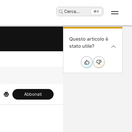
Cerca
...
⌘K
Questo articolo è
stato utile?
Abbonati