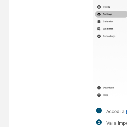
1
Accedi a
2
Vai a
Imp