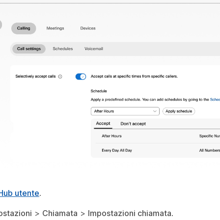
Hub utente
.
ostazioni
>
Chiamata
>
Impostazioni chiamata
.