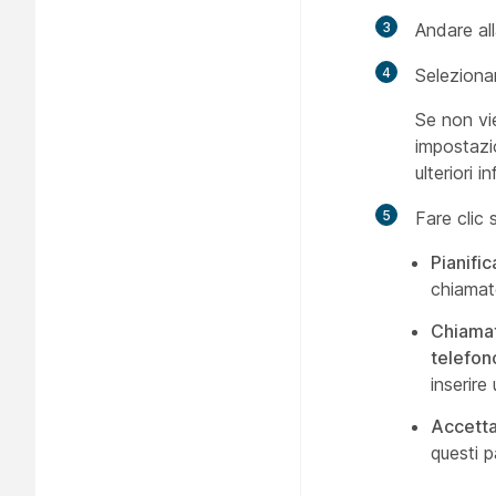
3
Andare al
4
Selezionar
Se non vie
impostazi
ulteriori 
5
Fare clic
Pianific
chiamate
Chiama
telefon
inserire 
Accett
questi p