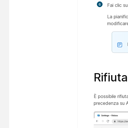
6
Fai clic s
La pianif
modificare
Rifiut
È possibile rifi
precedenza su A