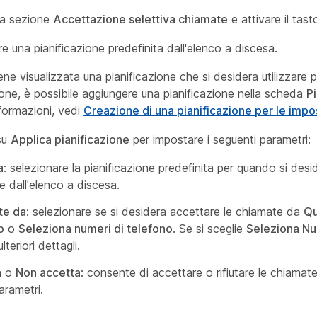
la sezione
Accettazione selettiva chiamate
e attivare il tast
e una pianificazione predefinita dall'elenco a discesa.
ne visualizzata una pianificazione che si desidera utilizzare 
one, è possibile aggiungere una pianificazione nella scheda
Pi
informazioni, vedi
Creazione di una pianificazione per le impo
 su
Applica pianificazione
per impostare i seguenti parametri:
a
: selezionare la pianificazione predefinita per quando si desi
 dall'elenco a discesa.
te da
: selezionare se si desidera accettare le chiamate da
Qu
o
o
Seleziona numeri di telefono
. Se si sceglie
Seleziona Nu
ulteriori dettagli.
a
o
Non accetta
: consente di accettare o rifiutare le chiamate
arametri.