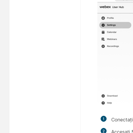
1
Conectați
2
Accesați