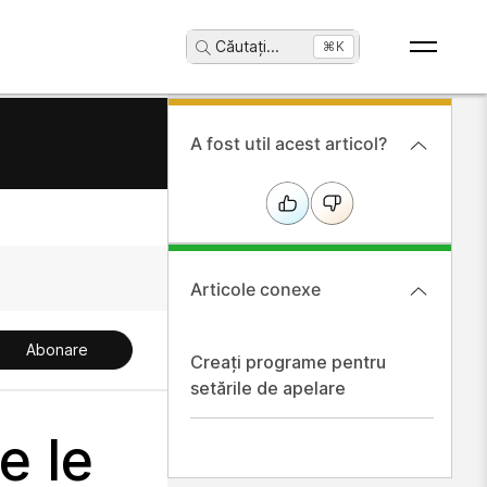
Căutați
...
⌘K
A fost util acest articol?
Articole conexe
Abonare
Creați programe pentru
setările de apelare
e le