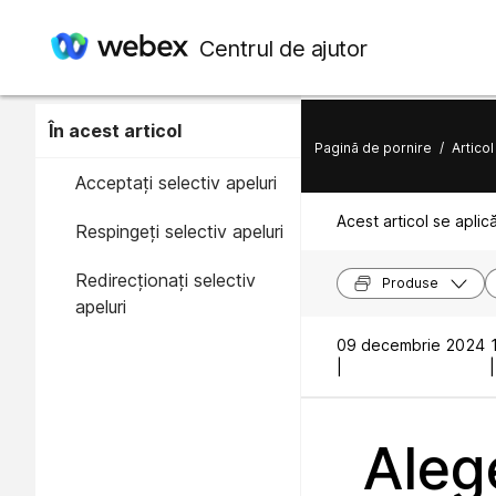
Centrul de ajutor
În acest articol
Pagină de pornire
/
Articol
Acceptați selectiv apeluri
Acest articol se aplic
Respingeți selectiv apeluri
Redirecționați selectiv
Produse
apeluri
09 decembrie 2024
|
|
Alege