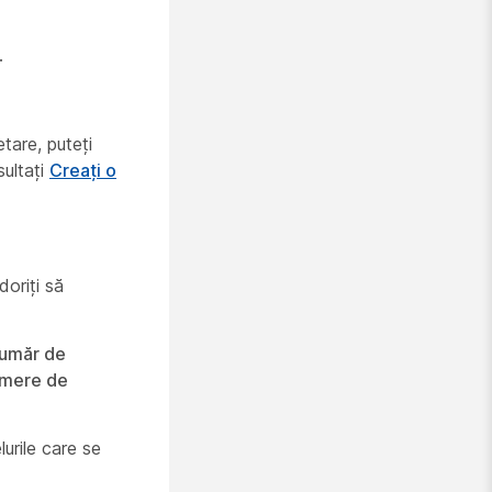
.
tare, puteți
sultați
Creați o
oriți să
număr de
umere de
urile care se