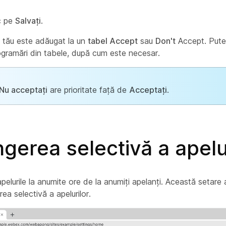
ic pe
Salvați
.
 tău este adăugat la un
tabel Accept
sau
Don't
Accept. Puteț
ogramări din tabele, după cum este necesar.
Nu acceptați
are prioritate față de
Acceptați
.
gerea selectivă a apelu
pelurile la anumite ore de la anumiți apelanți. Această setare a
ea selectivă a apelurilor.