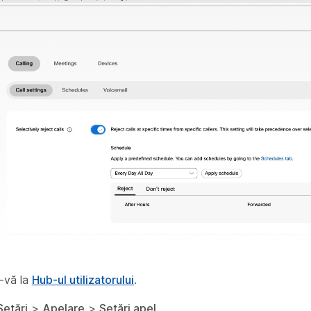
-vă la
Hub-ul utilizatorului
.
Setări
>
Apelare
>
Setări apel
.