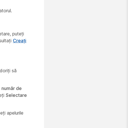
torul.
tare, puteți
sultați
Creați
oriți să
e număr de
eți
Selectare
ți apelurile