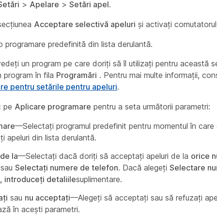
Setări
>
Apelare
>
Setări apel
.
secțiunea
Acceptare selectivă apeluri
și activați comutatorul
o programare predefinită din lista derulantă.
deți un program pe care doriți să îl utilizați pentru această se
 program în fila
Programări
. Pentru mai multe informații, con
e pentru setările pentru apeluri
.
ic pe
Aplicare programare
pentru a seta următorii parametri:
mare
—Selectați programul predefinit pentru momentul în care d
i apeluri din lista derulantă.
 de la
—Selectați dacă doriți să acceptați apeluri de la
orice 
sau
Selectați numere de telefon
. Dacă alegeți
Selectare n
, introduceți detaliile
suplimentare.
ți
sau
nu acceptați
—Alegeți să acceptați sau să refuzați apel
ză în acești parametri.