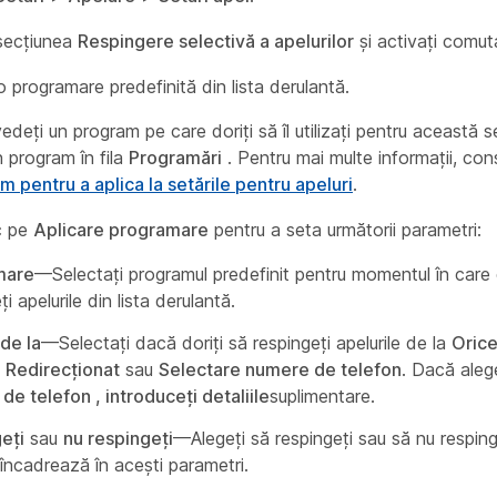
secțiunea
Respingere selectivă a apelurilor
și activați comuta
o programare predefinită din lista derulantă.
deți un program pe care doriți să îl utilizați pentru această se
 program în fila
Programări
. Pentru mai multe informații, con
m pentru a aplica la setările pentru apeluri
.
ic pe
Aplicare programare
pentru a seta următorii parametri:
mare
—Selectați programul predefinit pentru momentul în care d
ți apelurile din lista derulantă.
 de la
—Selectați dacă doriți să respingeți apelurile de la
Oric
,
Redirecționat
sau
Selectare numere de telefon
. Dacă aleg
e telefon , introduceți detaliile
suplimentare.
eți
sau
nu respingeți
—Alegeți să respingeți sau să nu respinge
încadrează în acești parametri.