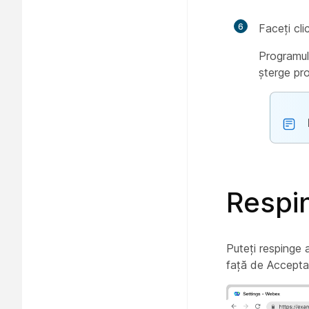
6
Faceți cl
Programul
șterge pr
Respin
Puteți respinge a
față de Acceptar