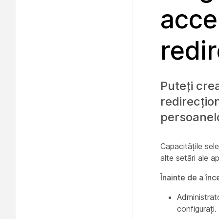
accep
redir
Puteți cre
redirecțio
persoanelor
Capacitățile sele
alte setări ale ap
Înainte de a în
Administrato
configurați