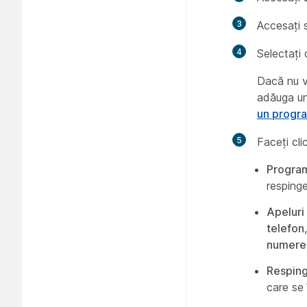
3
Accesați 
4
Selectați 
Dacă nu ve
adăuga un
un progra
5
Faceți cl
Progra
respinge
Apeluri
telefon
numere d
Resping
care se 