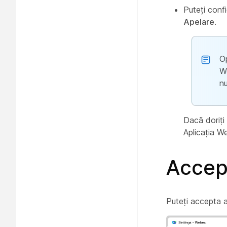
Puteți confi
Apelare
.
O
W
nu
Dacă doriți 
Aplicația W
Accept
Puteți accepta ap