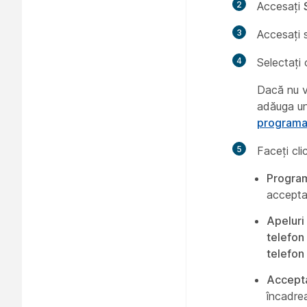
2
Accesați
3
Accesați 
4
Selectați 
Dacă nu ve
adăuga un
programar
5
Faceți cl
Progra
acceptaț
Apeluri
telefon
telefon 
Accepta
încadrea