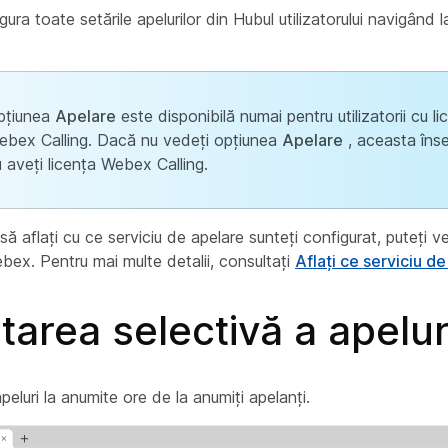
gura toate setările apelurilor din Hubul utilizatorului navigând 
pțiunea
Apelare
este disponibilă numai pentru utilizatorii cu li
ebex Calling. Dacă nu vedeți opțiunea
Apelare
, aceasta în
 aveți licența Webex Calling.
să aflați cu ce serviciu de apelare sunteți configurat, puteți ve
ebex. Pentru mai multe detalii, consultați
Aflați ce serviciu de
area selectivă a apelur
eluri la anumite ore de la anumiți apelanți.