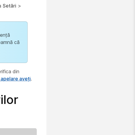
la
Setări
>
cență
seamnă că
rifica din
 apelare aveți
.
ilor