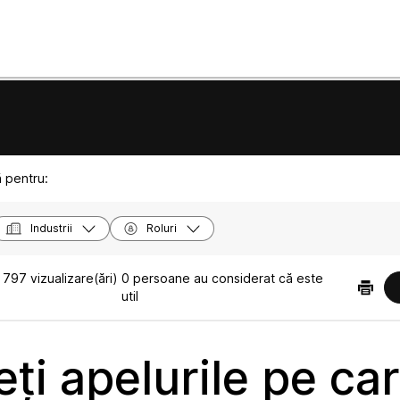
ă pentru:
Industrii
Roluri
1797 vizualizare(ări)
0 persoane au considerat că este
util
ți apelurile pe car