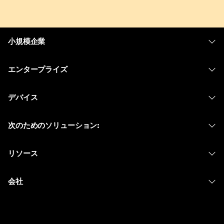
小規模企業
価格
エンタープライズ
Webex アプリ
Webex スイート
デバイス
Meetings
Calling
ヘッドセット
Calling
次のためのソリューション:
Meetings
カメラ
メッセージング
教育
メッセージング
リソース
Desk シリーズ
画面共有
ヘルスケア
Slido
ダウンロード
Room シリーズ
会社
行政
ウェビナー
テストミーティングに参加
Board シリーズ
Cisco
財務
Events
オンラインクラス
Phone シリーズ
サポートへお問い合わせ
スポーツとエンターテインメント