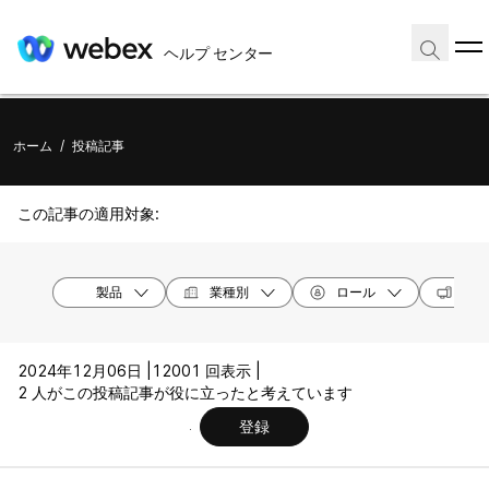
ヘルプ センター
ホーム
/
投稿記事
この記事の適用対象:
製品
業種別
ロール
オペ
2024年12月06日 |
12001 回表示 |
2 人がこの投稿記事が役に立ったと考えています
登録