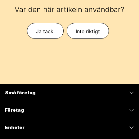
Var den här artikeln användbar?
Ja tack!
Inte riktigt
Små företag
Prissättning
Företag
Webex-appen
Webex Suite
Enheter
Möten
Calling