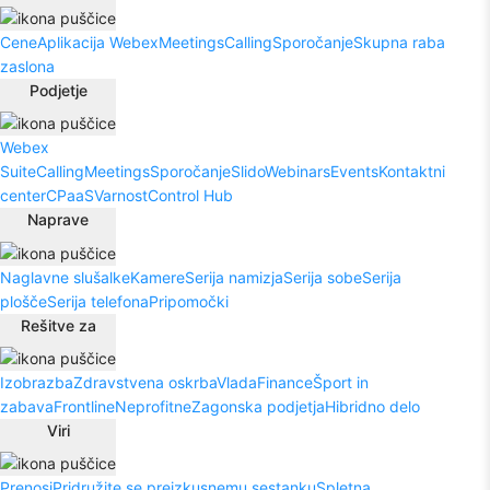
Cene
Aplikacija Webex
Meetings
Calling
Sporočanje
Skupna raba
zaslona
Podjetje
Webex
Suite
Calling
Meetings
Sporočanje
Slido
Webinars
Events
Kontaktni
center
CPaaS
Varnost
Control Hub
Naprave
Naglavne slušalke
Kamere
Serija namizja
Serija sobe
Serija
plošče
Serija telefona
Pripomočki
Rešitve za
Izobrazba
Zdravstvena oskrba
Vlada
Finance
Šport in
zabava
Frontline
Neprofitne
Zagonska podjetja
Hibridno delo
Viri
Prenosi
Pridružite se preizkusnemu sestanku
Spletna