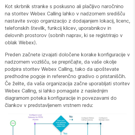
Kot skrbnik stranke s poskusno ali plačljivo naročnino
na storitev Webex Calling lahko v nadzornem središču
nastavite svojo organizacijo z dodajanjem lokacij, licenc,
telefonskih številk, funkcij klicev, uporabnikov in
delovnih prostorov (sobnih naprav, ki se registrirajo v
oblak Webex).
Preden začnete izvajati določene korake konfiguracije v
nadzornem vozlišču, se prepričajte, da vaše okolje
podpira storitev Webex Calling, tako da upoštevate
predhodne pogoje in referenčno gradivo o pristaniščih.
Če želite, da vaša organizacija začne uporabljati storitev
Webex Calling, si lahko pomagate z naslednjim
diagramom poteka konfiguracije in povezavami do
člankov v predstavljenem vrstnem redu: