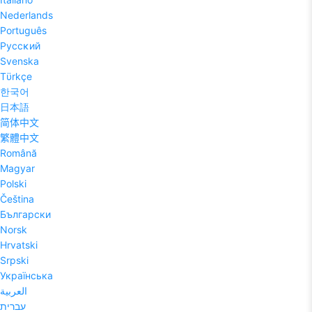
Nederlands
Português
Pyccĸий
Svenska
Tϋrkçe
한국어
日本語
简体中文
繁體中文
Română
Magyar
Polski
Čeština
Български
Norsk
Hrvatski
Srpski
Українська
العربية
עברית