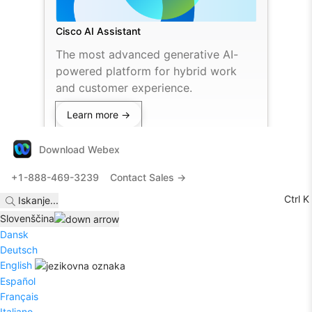
Cisco AI Assistant
The most advanced generative AI-
powered platform for hybrid work
and customer experience.
Learn more →
Download Webex
+1-888-469-3239
Contact Sales →
Ctrl K
Iskanje
...
Slovenščina
Dansk
Deutsch
English
Español
Français
Italiano