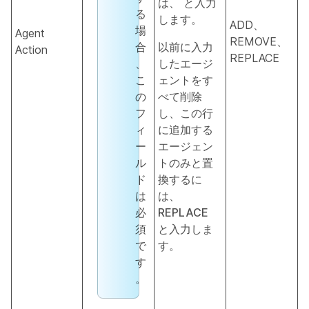
は、
と入力
る
します。
ADD、
場
Agent
REMOVE、
合
以前に入力
Action
REPLACE
、
したエージ
こ
ェントをす
の
べて削除
フ
し、この行
ィ
に追加する
ー
エージェン
ル
トのみと置
ド
換するに
は
は、
必
REPLACE
須
と入力しま
で
す。
す
。