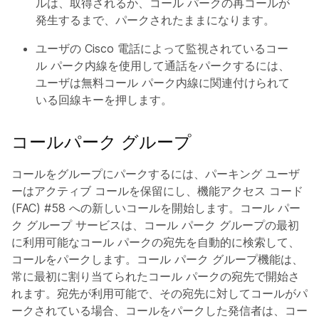
ルは、取得されるか、コール パークの再コールが
発生するまで、パークされたままになります。
ユーザの Cisco 電話によって監視されているコー
ル パーク内線を使用して通話をパークするには、
ユーザは無料コール パーク内線に関連付けられて
いる回線キーを押します。
コールパーク グループ
コールをグループにパークするには、パーキング ユーザ
ーはアクティブ コールを保留にし、機能アクセス コード
(FAC) #58 への新しいコールを開始します。コール パー
ク グループ サービスは、コール パーク グループの最初
に利用可能なコール パークの宛先を自動的に検索して、
コールをパークします。コール パーク グループ機能は、
常に最初に割り当てられたコール パークの宛先で開始さ
れます。宛先が利用可能で、その宛先に対してコールがパ
ークされている場合、コールをパークした発信者は、コー