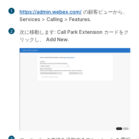
1
https://admin.webex.com/
の顧客ビューから、
Services
>
Calling
>
Features
.
2
次に移動します:
Call Park Extension
カードをク
リックし、
Add New
.
3