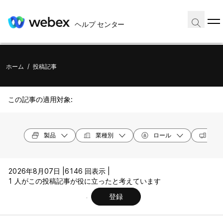
ヘルプ センター
ホーム
/
投稿記事
この記事の適用対象:
製品
業種別
ロール
オペ
2026年8月07日 |
6146 回表示 |
1 人がこの投稿記事が役に立ったと考えています
登録