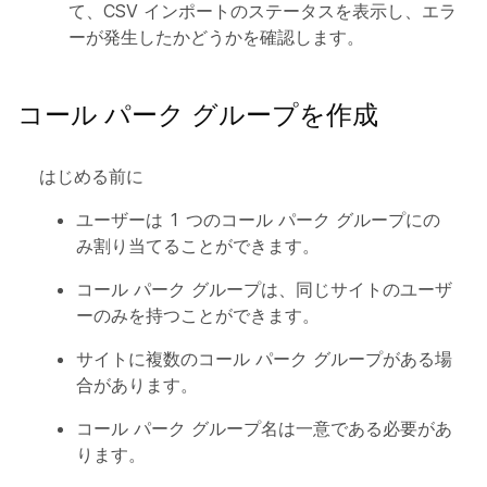
て、CSV インポートのステータスを表示し、エラ
ーが発生したかどうかを確認します。
コール パーク グループを作成
はじめる前に
ユーザーは 1 つのコール パーク グループにの
み割り当てることができます。
コール パーク グループは、同じサイトのユーザ
ーのみを持つことができます。
サイトに複数のコール パーク グループがある場
合があります。
コール パーク グループ名は一意である必要があ
ります。