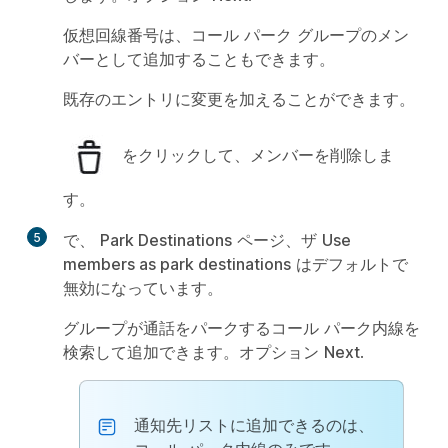
仮想回線番号は、コール パーク グループのメン
バーとして追加することもできます。
既存のエントリに変更を加えることができます。
をクリックして、メンバーを削除しま
す。
5
で、
Park Destinations
ページ、ザ
Use
members as park destinations
はデフォルトで
無効になっています。
グループが通話をパークするコール パーク内線を
検索して追加できます。オプション
Next
.
通知先リストに追加できるのは、