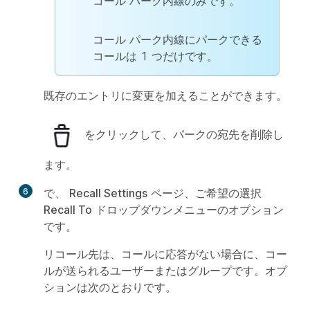
コール パーク内線のみです。
コール パーク内線にパークできる
コールは 1 つだけです。
既存のエントリに変更を加えることができます。
をクリックして、パークの宛先を削除し
ます。
6
で、
Recall Settings
ページ、ご希望の選択
Recall To
ドロップダウンメニューのオプション
です。
リコール先は、コールに応答がない場合に、コー
ルが送られるユーザーまたはグループです。オプ
ションは次のとおりです。