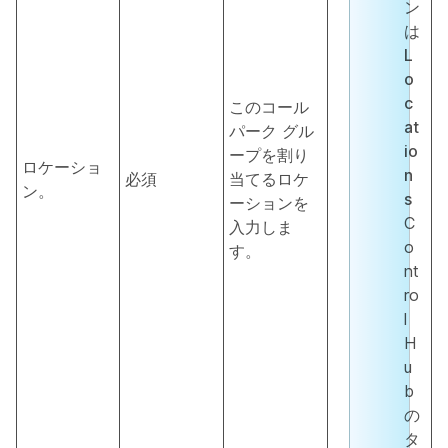
ン
は
L
o
c
このコール
at
パーク グル
io
ープを割り
ロケーショ
n
必須
当てるロケ
ン。
s
ーションを
C
入力しま
o
す。
nt
ro
l
H
u
b
の
タ