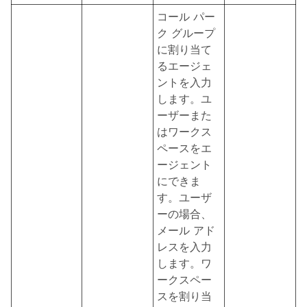
コール パー
ク グループ
に割り当て
るエージェ
ントを入力
します。ユ
ーザーまた
はワークス
ペースをエ
ージェント
にできま
す。ユーザ
ーの場合、
メール アド
レスを入力
します。ワ
ークスペー
スを割り当