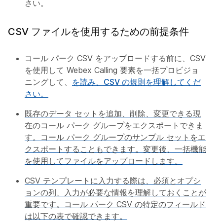
さい。
CSV ファイルを使用するための前提条件
コール パーク CSV をアップロードする前に、CSV
を使用して Webex Calling 要素を一括プロビジョ
ニングして、
を読み、CSV の規則を理解してくだ
さい。
既存のデータ セットを追加、削除、変更できる現
在のコール パーク グループをエクスポートできま
す。コール パーク グループのサンプル セットをエ
クスポートすることもできます。変更後、一括機能
を使用してファイルをアップロードします。
CSV テンプレートに入力する際は、必須とオプシ
ョンの列、入力が必要な情報を理解しておくことが
重要です。コール パーク CSV の特定のフィールド
は以下の表で確認できます。