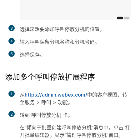
3
选择您想要添加呼叫停放分机的位置。
4
输入呼叫保留分机名称和分机号码。
5
选择
保存
。
添加多个呼叫停放扩展程序
1
从
https://admin.webex.com/
中的客户视图，转
至
服务
>
呼叫
>
功能
。
2
转到
呼叫停放分机
卡。
在“倾向于批量创建呼叫停放分机”消息中，单击
打
开批量编辑器
。显示“管理呼叫停放分机”窗口。