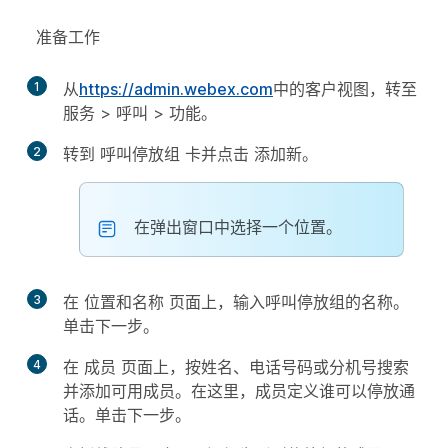
准备工作
1
从
https://admin.webex.com
中的客户视图，转至
服务
>
呼叫
>
功能
。
2
转到
呼叫停放组
卡并点击
添加新
。
在弹出窗口中选择一个位置。
3
在
位置和名称
页面上，输入呼叫停放组的名称。
单击
下一步
。
4
在
成员
页面上，按姓名、电话号码或分机号搜索
并添加可用成员。在这里，成员定义谁可以停放通
话。单击
下一步
。