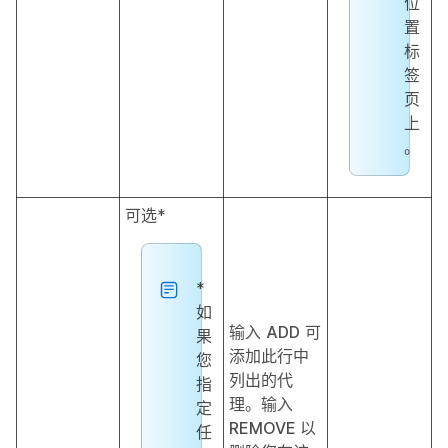
位
置
标
签
页
上
。
可选*
*
如
输入
ADD
可
果
添加此行中
您
列出的代
指
理。输入
定
REMOVE
以
任