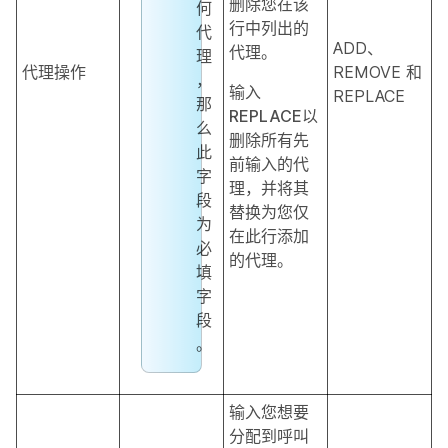
删除您在该
何
行中列出的
代
ADD、
代理。
理
代理操作
REMOVE 和
，
输入
REPLACE
那
REPLACE
以
么
删除所有先
此
前输入的代
字
理，并将其
段
替换为您仅
为
在此行添加
必
的代理。
填
字
段
。
输入您想要
分配到呼叫