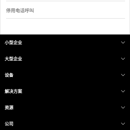
停用电话呼叫
小型企业
定价
大型企业
Webex 应用程序
Webex Suite
设备
Meetings
Calling
头戴式耳机
Calling
解决方案
Meetings
摄像头
消息传递
教育
消息传递
资源
Desk 系列
屏幕共享
医疗保健
Slido
下载
Room 系列
公司
政府
Webinars
加入测试会议