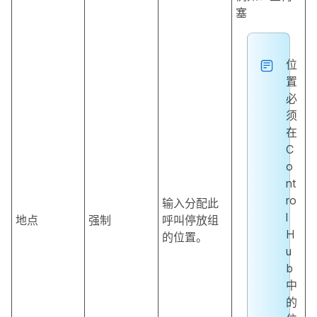
塞
位
置
必
须
在
C
o
nt
ro
输入分配此
l
地点
强制
呼叫停放组
H
的位置。
u
b
中
的