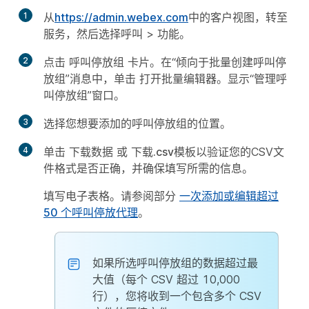
1
从
https://admin.webex.com
中的客户视图，转至
服务
，然后选择
呼叫
>
功能
。
2
点击
呼叫停放组
卡片。在“倾向于批量创建呼叫停
放组”消息中，单击
打开批量编辑器
。显示“管理呼
叫停放组”窗口。
3
选择您想要添加的呼叫停放组的位置。
4
单击
下载数据
或
下载.csv模板
以验证您的CSV文
件格式是否正确，并确保填写所需的信息。
填写电子表格。请参阅部分
一次添加或编辑超过
50 个呼叫停放代理
。
如果所选呼叫停放组的数据超过最
大值（每个 CSV 超过 10,000
行），您将收到一个包含多个 CSV