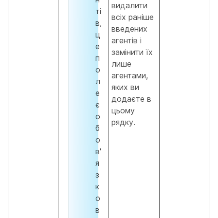
видалити
ті
всіх раніше
в,
введених
ц
агентів і
е
замінити їх
п
лише
о
агентами,
л
яких ви
е
додаєте в
є
цьому
о
рядку.
б
о
в'
я
з
к
о
в