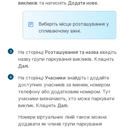
викликів
та натисніть
Додати нове
.
Виберіть місце розташування у
спливаючому вікні.
3
На сторінці
Розташування та назва
введіть
назву групи паркування викликів. Клацніть
Далі
.
4
На сторінці
Учасники
знайдіть і додайте
доступних учасників за іменем, номером
телефону або додатковим номером. Тут
учасники визначають, хто може паркувати
виклик. Клацніть
Далі
.
Номери віртуальних ліній також можна
додавати як членів групи паркування