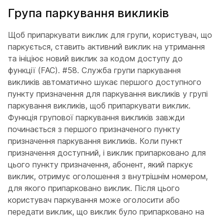
Група паркування викликів
Щоб припаркувати виклик для групи, користувач, що
паркується, ставить активний виклик на утримання
та ініціює новий виклик за кодом доступу до
функції (FAC). #58. Служба групи паркування
викликів автоматично шукає першого доступного
пункту призначення для паркування викликів у групі
паркування викликів, щоб припаркувати виклик.
Функція групової паркування викликів завжди
починається з першого призначеного пункту
призначення паркування викликів. Коли пункт
призначення доступний, і виклик припарковано для
цього пункту призначення, абонент, який паркує
виклик, отримує оголошення з внутрішнім номером,
для якого припарковано виклик. Після цього
користувач паркування може оголосити або
передати виклик, що виклик було припарковано на