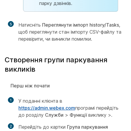
парку дзвінків.
5
Натисніть
Переглянути імпорт history/Tasks
,
щоб переглянути стан імпорту CSV-файлу та
перевірити, чи виникли помилки.
Створення групи паркування
викликів
Перш ніж почати
1
У поданні клієнта в
https://admin.webex.com
програмі перейдіть
до розділу
Служби
>
Функції
виклику >.
2
Перейдіть до картки
Група паркування