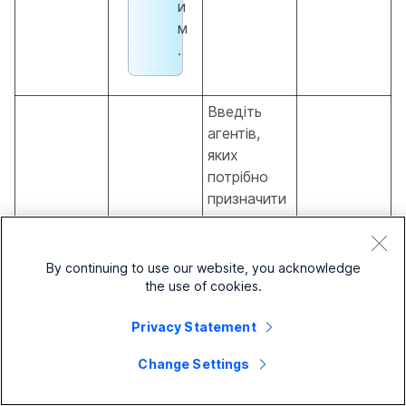
и
м
.
Введіть
агентів,
яких
потрібно
призначити
до групи
паркування
викликів.
By continuing to use our website, you acknowledge
Ідентифікат
Оператора
the use of cookies.
ор
ми можуть
оператора
Privacy Statement
бути
1,
користувачі
Приклад:
Change Settings
або робочі
test@examp
Ідентифікат
простори.
le.com
ор
Необов’язк