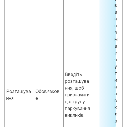
в
а
н
н
я
м
а
є
б
у
т
Введіть
и
розташува
н
ння, щоб
Розташува
Обов’язков
а
призначити
ння
е
в
цю групу
к
паркування
л
викликів.
а