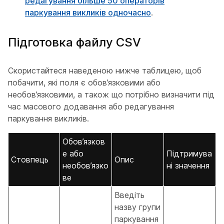
редагування більше 50 операторів
паркування викликів одночасно
.
Підготовка файлу CSV
Скористайтеся наведеною нижче таблицею, щоб
побачити, які поля є обов’язковими або
необов’язковими, а також що потрібно визначити під
час масового додавання або редагування
паркування викликів.
Обов’язков
е або
Підтримува
Стовпець
Опис
необов’язко
ні значення
ве
Введіть
назву групи
паркування