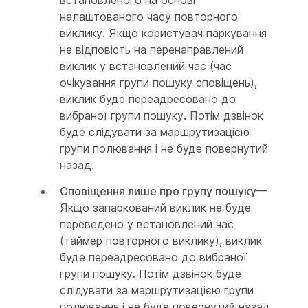
встановленого на основі
налаштованого часу повторного
виклику. Якщо користувач паркування
не відповість на перенаправлений
виклик у встановлений час (час
очікування групи пошуку сповіщень),
виклик буде переадресовано до
вибраної групи пошуку. Потім дзвінок
буде слідувати за маршрутизацією
групи полювання і не буде повернутий
назад.
Сповіщення лише про групу пошуку
—
Якщо запаркований виклик не буде
переведено у встановлений час
(таймер повторного виклику), виклик
буде переадресовано до вибраної
групи пошуку. Потім дзвінок буде
слідувати за маршрутизацією групи
полювання і не буде повернутий назад.