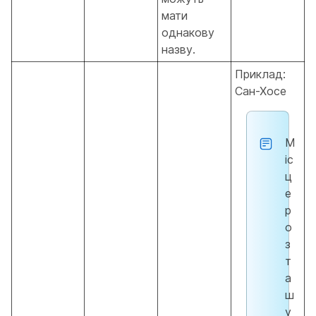
мати
однакову
назву.
Приклад:
Сан-Хосе
М
іс
ц
е
р
о
з
т
а
ш
у