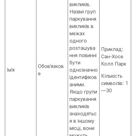
викликів.
Назви груп
паркування
викликів в
межах
одного
розташува
Приклад:
ння повинні
Сан-Хосе
бути
Колл Парк
Обов’язков
Ім’я
однозначно
е
Кількість
ідентифіков
символів: 1
аними.
—30
Якщо групи
паркування
викликів
знаходятьс
я в іншому
місці, вони
можуть