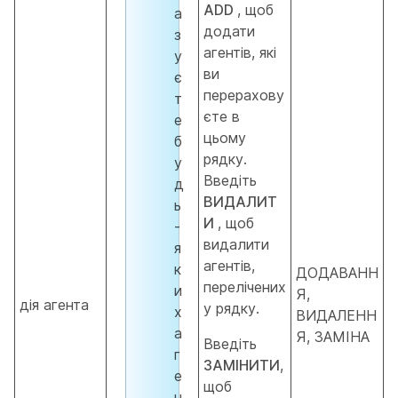
ADD
, щоб
а
додати
з
агентів, які
у
ви
є
перерахову
т
єте в
е
цьому
б
рядку.
у
Введіть
д
ВИДАЛИТ
ь
И
, щоб
-
видалити
я
агентів,
к
ДОДАВАНН
перелічених
и
Я,
дія агента
у рядку.
х
ВИДАЛЕНН
а
Я, ЗАМІНА
Введіть
г
ЗАМІНИТИ
,
е
щоб
н