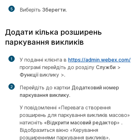
5
Виберіть
Зберегти
.
Додати кілька розширень
паркування викликів
1
У поданні клієнта в
https://admin.webex.com/
програмі перейдіть до розділу
Служби
>
Функції
виклику >.
2
Перейдіть до картки
Додатковий номер
паркування виклику
.
У повідомленні «Перевага створення
розширень для паркування викликів масово»
натисніть
«Відкрити масовий редактор
» .
Відобразиться вікно «Керування
розширеннями паркування викликів».