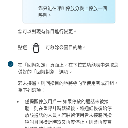
您只能在呼叫停放分機上停放一個
呼叫。
您可以對現有條目進行變更。
點選
可移除公園目的地。
6
在「
回撥設定
」頁面上，在下拉式功能表中選取您
偏好的「
回撥對象
」選項。
若未接通，則回撥目的地將導向至使用者或群組。
為下列選項：
僅提醒停放用戶
— 如果停放的通話未被接
聽，則在重呼計時器過後，將通話恢復給停
放該通話的人員。若駐留使用者未接聽回撥
呼叫且回撥計時器又再度停止，則會再度嘗