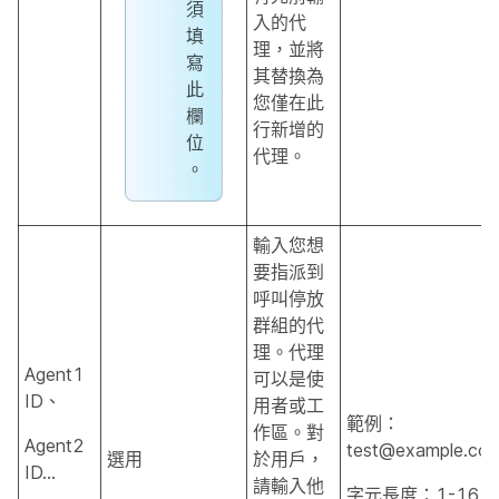
須
入的代
填
理，並將
寫
其替換為
此
您僅在此
欄
行新增的
位
代理。
。
輸入您想
要指派到
呼叫停放
群組的代
理。代理
Agent1
可以是使
ID、
用者或工
範例：
作區。對
Agent2
test@example.co
選用
於用戶，
ID…
請輸入他
字元長度：1-161