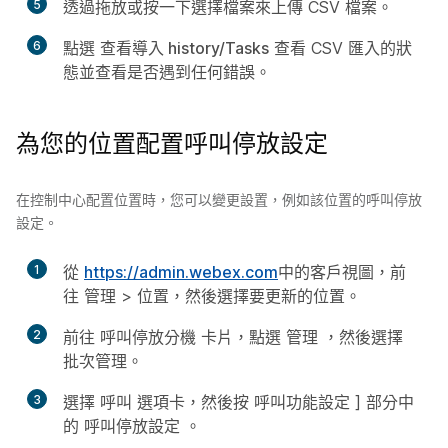
5
透過拖放或按一下
選擇檔案
來上傳 CSV 檔案。
6
點選
查看導入 history/Tasks
查看 CSV 匯入的狀
態並查看是否遇到任何錯誤。
為您的位置配置呼叫停放設定
在控制中心配置位置時，您可以變更設置，例如該位置的呼叫停放
設定。
1
從
https://admin.webex.com
中的客戶視圖，前
往
管理
>
位置
，然後選擇要更新的位置。
2
前往
呼叫停放分機
卡片，點選
管理
，然後選擇
批次管理
。
3
選擇
呼叫
選項卡，然後按
呼叫功能設定
] 部分中
的
呼叫停放設定
。