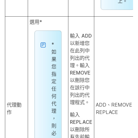
上。
選用*
輸入
ADD
以新增您
*
在此列中
如
列出的代
果
理。輸入
您
REMOVE
指
以刪除您
定
在該行中
任
列出的代
何
理程式。
代
代理動
ADD、REMOVE、
理
作
REPLACE
輸入
，
REPLACE
則
以刪除所
必
有先前輸