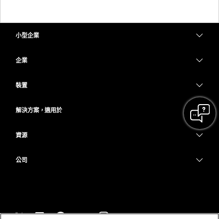
小型企業
定價
企業
Webex 應用程式
Webex Suite
裝置
Meetings
Calling
耳機
Calling
解決方案，適用於
Meetings
攝影機
教育
Messaging
Messaging
資源
Desk 系列
醫療保健
螢幕共用
下載
Slido
Room 系列
公司
政府
加入測驗會議
Webinars
Cisco
Board 系列
財務
線上課程
Events
聯絡技術支援
電話系列
運動與娛樂
整合
Contact Center
聯絡銷售人員
配件