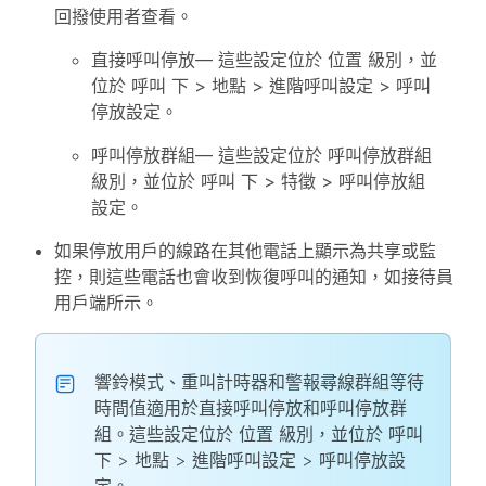
回撥使用者查看。
直接呼叫停放
— 這些設定位於
位置
級別，並
位於
呼叫
下 >
地點
>
進階呼叫設定
>
呼叫
停放設定
。
呼叫停放群組
— 這些設定位於
呼叫停放群組
級別，並位於
呼叫
下 >
特徵
>
呼叫停放組
設定。
如果停放用戶的線路在其他電話上顯示為共享或監
控，則這些電話也會收到恢復呼叫的通知，如接待員
用戶端所示。
響鈴模式、重叫計時器和警報尋線群組等待
時間值適用於直接呼叫停放和呼叫停放群
組。這些設定位於
位置
級別，並位於
呼叫
下 >
地點
>
進階呼叫設定
>
呼叫停放設