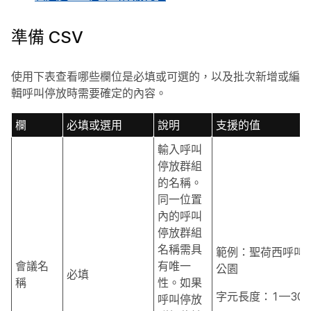
準備 CSV
使用下表查看哪些欄位是必填或可選的，以及批次新增或編
輯呼叫停放時需要確定的內容。
欄
必填或選用
說明
支援的值
輸入呼叫
停放群組
的名稱。
同一位置
內的呼叫
停放群組
名稱需具
範例：聖荷西呼叫
會議名
有唯一
公園
必填
稱
性。如果
字元長度：1—30
呼叫停放