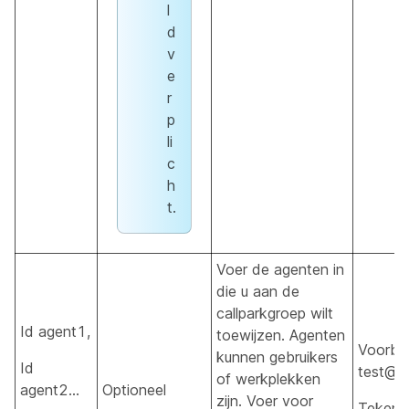
l
d
v
e
r
p
li
c
h
t.
Voer de agenten in
die u aan de
callparkgroep wilt
Id agent1,
toewijzen. Agenten
Voorbee
kunnen gebruikers
Id
test@e
of werkplekken
agent2…
Optioneel
zijn. Voer voor
Tekenle