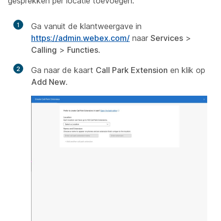
gesprekken per locatie toevoegen.
1
Ga vanuit de klantweergave in
https://admin.webex.com/
naar
Services
>
Calling
>
Functies
.
2
Ga naar de kaart
Call Park Extension
en klik op
Add New
.