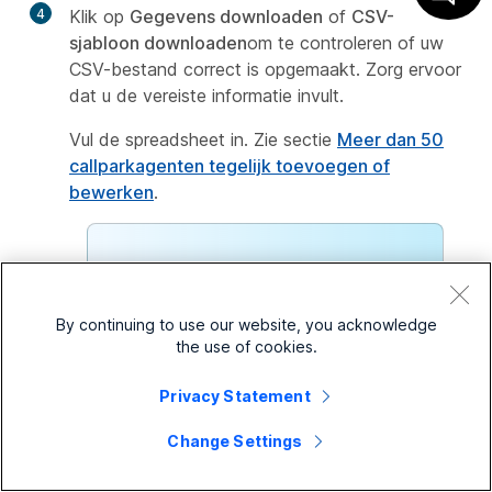
4
Klik op
Gegevens downloaden
of
CSV-
sjabloon downloaden
om te controleren of uw
CSV-bestand correct is opgemaakt. Zorg ervoor
dat u de vereiste informatie invult.
Vul de spreadsheet in. Zie sectie
Meer dan 50
callparkagenten tegelijk toevoegen of
bewerken
.
Als de gegevens voor de
geselecteerde callparkgroep het
maximum overschrijden (meer dan
By continuing to use our website, you acknowledge
the use of cookies.
10.000 rijen per CSV-bestand),
ontvangt u een zipbestand met
Privacy Statement
meerdere CSV-bestanden.
Change Settings
5
Upload het CSV-bestand door het te slepen en