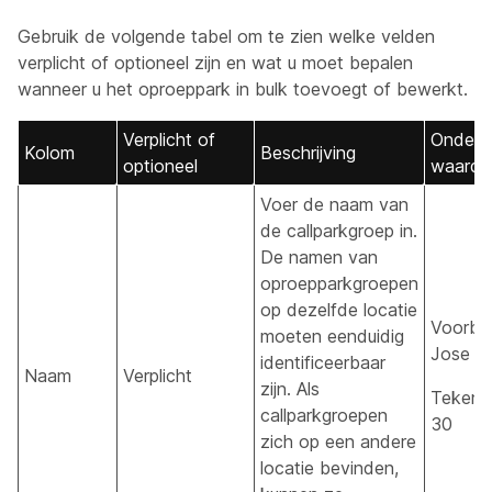
Gebruik de volgende tabel om te zien welke velden
verplicht of optioneel zijn en wat u moet bepalen
wanneer u het oproeppark in bulk toevoegt of bewerkt.
Verplicht of
Onders
Kolom
Beschrijving
optioneel
waarde
Voer de naam van
de callparkgroep in.
De namen van
oproepparkgroepen
op dezelfde locatie
Voorbe
moeten eenduidig
Jose Ca
identificeerbaar
Naam
Verplicht
zijn. Als
Tekenl
callparkgroepen
30
zich op een andere
locatie bevinden,