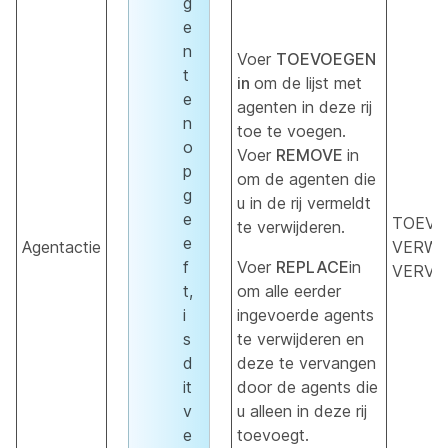
g
e
n
Voer
TOEVOEGEN
t
in
om de lijst met
e
agenten in deze rij
n
toe te voegen.
o
Voer
REMOVE
in
p
om de agenten die
g
u in de rij vermeldt
e
TOEVO
te verwijderen.
e
Agentactie
VERWI
f
Voer
REPLACE
in
VERVA
t,
om alle eerder
i
ingevoerde agents
s
te verwijderen en
d
deze te vervangen
it
door de agents die
v
u alleen in deze rij
e
toevoegt.