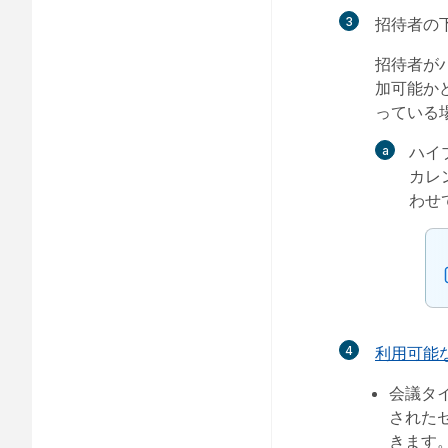
3
招待者
の
招待者が
加可能か
っている
ハイ
カレ
わせ
4
利用可能
会議タ
された
きます