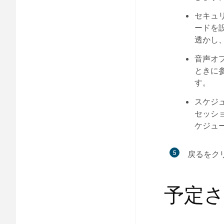
セキュ
ードを
透かし
音声オ
ときに
す。
スケジ
セッシ
ケジュ
5
戻る
をク
予定