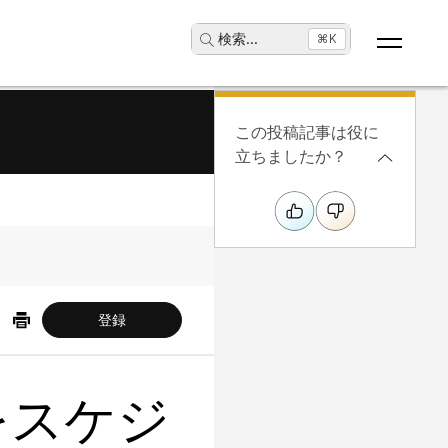
検索
...
⌘K
この投稿記事は役に
立ちましたか？
登録
をスケジ