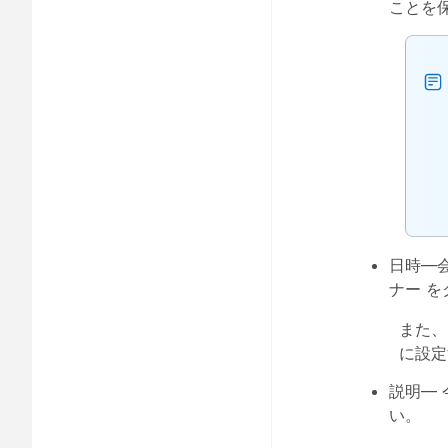
ことを
日時
—
ナー
を
また
に設定
説明
—
い。