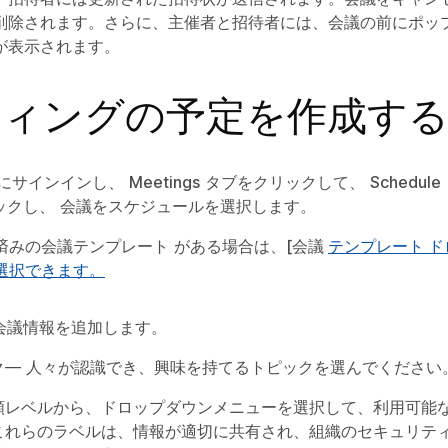
削除されます。さらに、主催者と招待者には、会議の前にポッ
が表示されます。
ティングの予定を作成す
にサインインし、
Meetings
タブをクリックして、
Schedule
ックし、
会議をスケジュール
を選択します。
済みの会議テンプレート
がある場合は、[会議
テンプレート
ド
選択できます。
会議情報を追加します。
ク
— 人々が認識でき、興味を持てるトピックを選んでください
類レベル
から、ドロップダウンメニューを選択して、利用可能
これらのラベルは、情報が適切に共有され、組織のセキュリテ