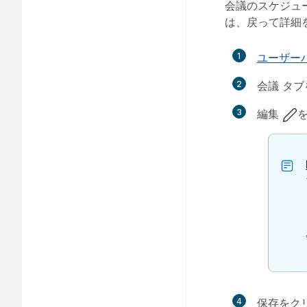
会議のスケジュ
は、戻って詳細
1
ユーザー
2
会議
タブ
3
編集
4
保存
をク