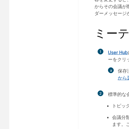
からその会議が
ダーメッセージ
ミー
1
User Hub
ーをクリ
保存
から
2
標準的な
トピッ
会議分
ます。