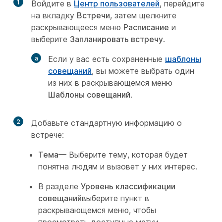
1
Войдите в
Центр пользователей
, перейдите
на вкладку
Встречи
, затем щелкните
раскрывающееся меню
Расписание
и
выберите
Запланировать встречу
.
Если у вас есть сохраненные
шаблоны
совещаний
, вы можете выбрать один
из них в раскрывающемся меню
Шаблоны совещаний
.
2
Добавьте стандартную информацию о
встрече:
Тема
— Выберите тему, которая будет
понятна людям и вызовет у них интерес.
В разделе
Уровень классификации
совещаний
выберите пункт в
раскрывающемся меню, чтобы
просмотреть доступные метки