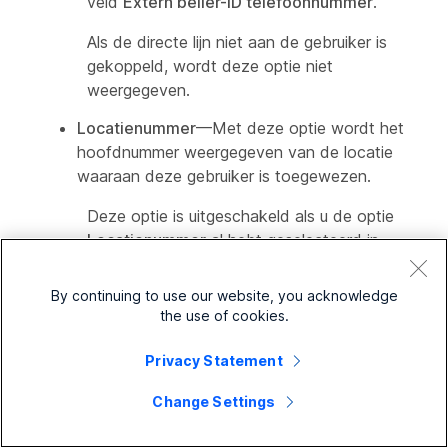
veld
Extern beller-ID telefoonnummer
.
Als de directe lijn niet aan de gebruiker is
gekoppeld, wordt deze optie niet
weergegeven.
Locatienummer
—Met deze optie wordt het
hoofdnummer weergegeven van de locatie
waaraan deze gebruiker is toegewezen.
Deze optie is uitgeschakeld als u de optie
Locatienummer
al hebt geselecteerd in
het veld
Extern beller-ID telefoonnummer
.
By continuing to use our website, you acknowledge
Als de locatie geen hoofdnummer heeft,
the use of cookies.
wordt deze optie niet weergegeven.
Privacy Statement
Aangepast nummer van organisatie
— Met
deze optie wordt het aangepaste nummer
Change Settings
(toegewezen of niet-toegewezen)
weergegeven dat u kiest uit het