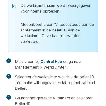
De werkruimtenaam wordt weergegeven
voor interne oproepen.
Mogelijk ziet u een "." toegevoegd aan de
achternaam in de beller-ID van de
werkruimte. Deze kan niet worden
verwijderd.
1
Meld u aan bij
Control Hub
en ga naar
Management
>
Werkruimten
.
2
Selecteer de werkruimte waarin u de beller-ID-
informatie wilt opgeven en klik op het tabblad
Bellen
.
3
Ga naar het gedeelte
Nummers
en selecteer
Beller-ID
.