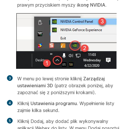
prawym przyciskiem myszy
ikonę NVIDIA.
W menu po lewej stronie kliknij
Zarządzaj
ustawieniami 3D
(patrz obrazek poniżej, aby
zapoznać się z poniższymi krokami).
Kliknij
Ustawienia programu.
Wypełnienie listy
zajmie kilka sekund.
Kliknij
Dodaj, aby dodać plik wykonywalny
aplikacji Webex do listy. W menu Dodaj posortuj