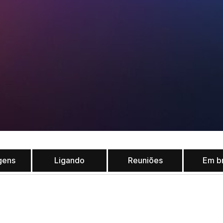
gens
Ligando
Reuniões
Em b