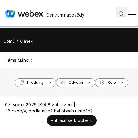
Centrum nápovědy
Domů
/
Článek
Téma článku:
Produkty
Odvětví
Role
07. srpna 2026 |
8098 zobrazení |
36 osob/y, podle nichž byl obsah užitečný
Přihlásit se k odběru