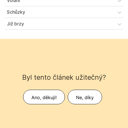
Volání
Schůzky
Již brzy
Byl tento článek užitečný?
Ano, děkuji!
Ne, díky