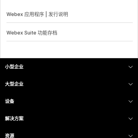
Webex 应用程序 | 发行说明
Webex Suite 功能存档
小型企业
定价
大型企业
Webex 应用程序
Webex Suite
设备
Meetings
Calling
头戴式耳机
Calling
解决方案
Meetings
摄像头
消息传递
教育
消息传递
资源
Desk 系列