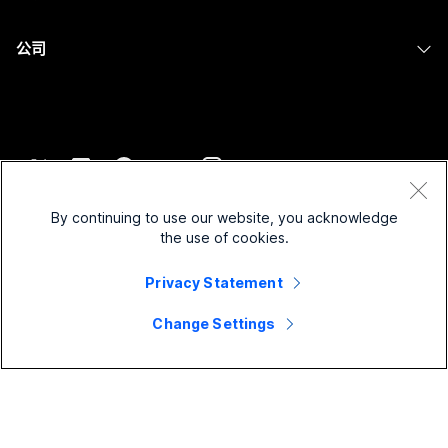
屏幕共享
医疗保健
Slido
下载
Room 系列
公司
政府
Webinars
加入测试会议
Board 系列
Cisco
财务
Events
在线课程
Phone 系列
联系技术支持
体育与娱乐
Contact Center
集成
配件
联系销售
一线员工
CPaaS
辅助功能
条款和条件
Webex Blog
非营利组织
安全性
By continuing to use our website, you acknowledge
包容性
隐私权声明
the use of cookies.
Webex 思想领导力
新兴公司
Control Hub
Cookie
直播和点播网络研讨会
Privacy Statement
Webex 商店
商标
混合式工作
Webex 社区
©
2026
Cisco 和/或其附属公司。保留所有权利。
职业
Change Settings
Webex 开发人员
新闻和创新