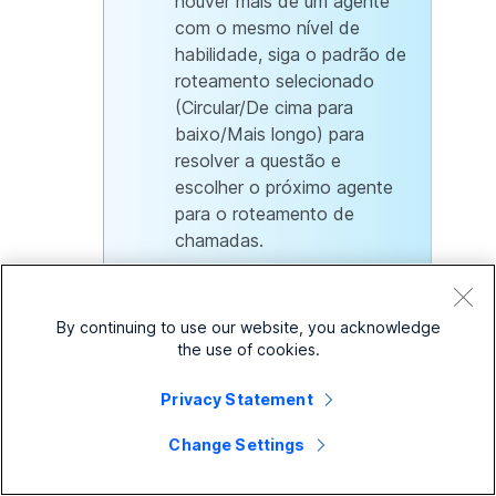
houver mais de um agente
com o mesmo nível de
habilidade, siga o padrão de
roteamento selecionado
(Circular/De cima para
baixo/Mais longo) para
resolver a questão e
escolher o próximo agente
para o roteamento de
chamadas.
Circular
— Percorre todos os agentes
By continuing to use our website, you acknowledge
após o último agente que atendeu uma
the use of cookies.
chamada. Ele envia chamadas para o
próximo agente disponível na fila de
Privacy Statement
chamadas.
Change Settings
Top Down
— Envia chamadas através
da fila de agentes em ordem,