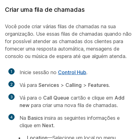
Criar uma fila de chamadas
Você pode criar várias filas de chamadas na sua
organização. Use essas filas de chamadas quando não
for possível atender as chamadas dos clientes para
fornecer uma resposta automática, mensagens de
consolo ou música de espera até que alguém atenda.
1
Inicie sessão no
Control Hub
.
2
Vá para
Services
>
Calling
>
Features
.
3
Vá para o
Call Queue
cartão e clique em
Add
new
para criar uma nova fila de chamadas.
4
Na
Basics
insira as seguintes informações e
clique em
Next
.
Location
—Selecione um local no menu