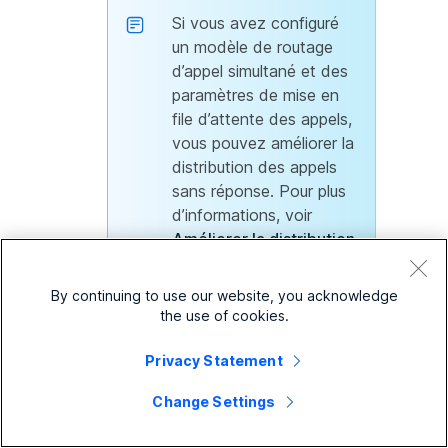
Si vous avez configuré
un modèle de routage
d’appel simultané et des
paramètres de mise en
file d’attente des appels,
vous pouvez améliorer la
distribution des appels
sans réponse. Pour plus
d’informations, voir
Améliorer la distribution
des appels en sonnerie
simultanée dans la file
By continuing to use our website, you acknowledge
d’attente pour les
the use of cookies.
appels remis en file
d’attente
.
Privacy Statement
Change Settings
Basé sur les compétences