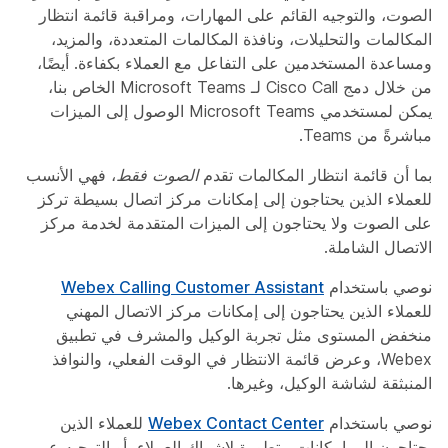
الصوت، والتوجيه القائم على المهارات، ومراقبة قائمة انتظار
المكالمات والتحليلات، ونافذة المكالمات المتعددة، والمزيد،
ومساعدة المستخدمين على التفاعل مع العملاء بكفاءة. أيضًا،
من خلال دمج Cisco Call لـ Microsoft Teams الخاص بنا،
يمكن لمستخدمي Microsoft Teams الوصول إلى الميزات
مباشرةً من Teams.
بما أن قائمة انتظار المكالمات تقدم
الصوت فقط
، فهي الأنسب
للعملاء الذين يحتاجون إلى إمكانات مركز اتصال بسيطة تركز
على الصوت ولا يحتاجون إلى الميزات المتقدمة لخدمة مركز
الاتصال الشاملة.
نوصي باستخدام
Webex Calling Customer Assistant
للعملاء الذين يحتاجون إلى إمكانات مركز الاتصال المهني
منخفض المستوى مثل تجربة الوكيل والمشرف في تطبيق
Webex، وعرض قائمة الانتظار في الوقت الفعلي، والنوافذ
المنبثقة لشاشة الوكيل، وغيرها.
نوصي باستخدام
Webex Contact Center
للعملاء الذين
يحتاجون إلى إمكانات متطورة لإشراك العملاء، أو التوجيه عبر