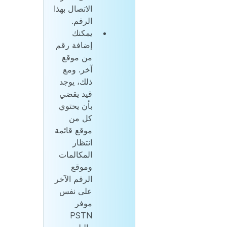
الاتصال بهذا
الرقم.
يمكنك
إضافة رقم
من موقع
آخر. ومع
ذلك، يوجد
قيد يقضي
بأن يحتوي
كل من
موقع قائمة
انتظار
المكالمات
وموقع
الرقم الآخر
على نفس
موفر
PSTN