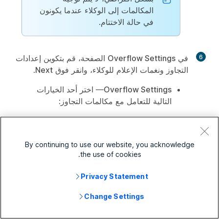
المكالمات إلى الوكلاء عندما يكونون
في حالة الاختتام.
6
في
Overflow Settings
الصفحة، قم بتكوين إعدادات
التجاوز ونغمات الإعلام للوكلاء، وانقر فوق
Next
.
Overflow Settings
— اختر أحد الخيارات
التالية للتعامل مع مكالمات التجاوز:
Perform busy treatment
— يسمع
المتصل نغمة انشغال سريعة.
By continuing to use our website, you acknowledge
—
Play ringing until caller hangs up
the use of cookies.
يسمع المتصل رنينًا حتى ينقطع الاتصال.
Privacy Statement
Transfer to phone number
— أدخل
الرقم الذي تريد تحويل مكالمات تجاوز
Change Settings
السعة إليه.