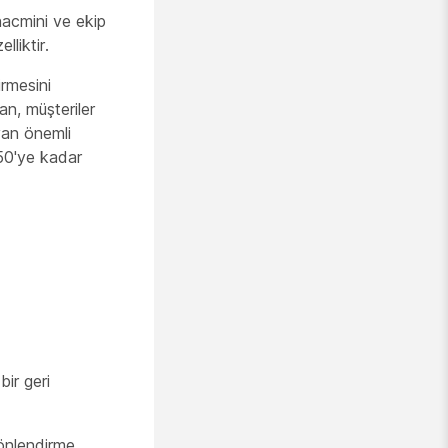
hacmini ve ekip
lliktir.
irmesini
an, müşteriler
ayan önemli
e 50'ye kadar
ir geri
yönlendirme