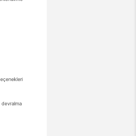
seçenekleri
ı devralma