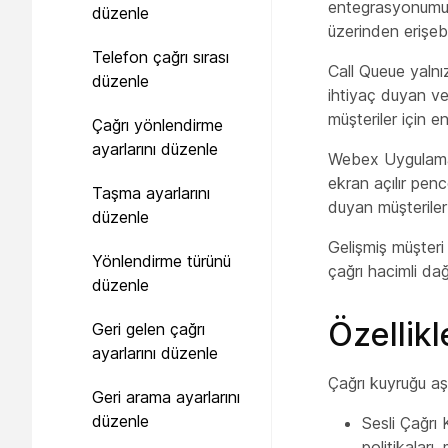
entegrasyonumuz
düzenle
üzerinden erişebil
Telefon çağrı sırası
Call Queue
yalnı
düzenle
ihtiyaç duyan ve
müşteriler için e
Çağrı yönlendirme
ayarlarını düzenle
Webex Uygulamas
ekran açılır penc
Taşma ayarlarını
duyan müşteriler
düzenle
Gelişmiş müşteri
Yönlendirme türünü
çağrı hacimli dağ
düzenle
Özellikl
Geri gelen çağrı
ayarlarını düzenle
Çağrı kuyruğu aşağ
Geri arama ayarlarını
düzenle
Sesli Çağrı 
politikaları