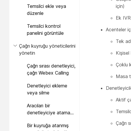
Temsilci ekle veya
için)
düzenle
Ek IVR 
Temsilci kontrol
Acenteler iç
panelini görüntüle
Tek ad
Çağrı kuyruğu yöneticilerini
yönetin
Kişisel
Çoklu k
Çağrı sırası denetleyici,
çağrı Webex Calling
Masa te
Denetleyici ekleme
Denetleyicil
veya silme
Aktif 
Aracıları bir
Temsil
denetleyiciye atama
veya atamayı yeniden
Çağrı s
Bir kuyruğa atanmış
atama