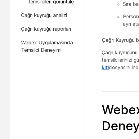
temsilcileri görüntüle
Sıra ba
Çağrı kuyruğu analizi
Persone
ayrı at
Çağrı kuyruğu raporları
Çağrı Kuyruğu b
Webex Uygulamasında
Temsilci Deneyimi
Çağrı kuyruğunu 
temsilcilerinizi 
kiti
dosyasını indir
Webex
Deney