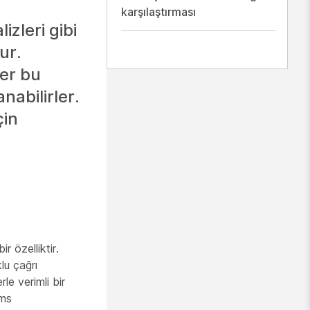
karşılaştırması
zleri gibi
ur.
ler bu
anabilirler.
çin
r özelliktir.
lu çağrı
rle verimli bir
ams