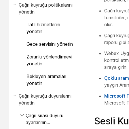
Çağrı kuyruğu politikalarını
Çağrı kuyruğ
yönetin
temsilciler,
Tatil hizmetlerini
olur.
yönetin
Çağrı kuyru
raporu gibi 
Gece servisini yönetin
Webex Uygul
Zorunlu yönlendirmeyi
kontrol etm
yönetin
sıraya girin.
Bekleyen aramaları
Çoklu aram
yönetin
yaygın Arama
Çağrı kuyruğu duyurularını
Microsoft 
yönetin
Microsoft T
Çağrı sırası duyuru
Sesli Ku
ayarlarının