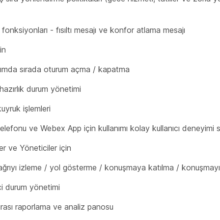
fonksiyonları - fısıltı mesajı ve konfor atlama mesajı
in
ımda sırada oturum açma / kapatma
 hazırlık durum yönetimi
uyruk işlemleri
lefonu ve Webex App için kullanımı kolay kullanıcı deneyimi 
er ve Yöneticiler için
çağrıyı izleme / yol gösterme / konuşmaya katılma / konuşmay
ci durum yönetimi
ırası raporlama ve analiz panosu