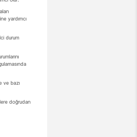
 alan
sine yardımcı
lci durum
rumlarını
ygulamasında
e ve bazı
iklere doğrudan