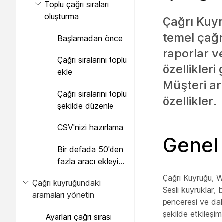
Toplu çağrı sıraları
oluşturma
Çağrı Kuyr
temel çağr
Başlamadan önce
raporlar v
Çağrı sıralarını toplu
özellikleri
ekle
Müşteri ar
Çağrı sıralarını toplu
özellikler.
şekilde düzenle
CSV'nizi hazırlama
Genel
Bir defada 50'den
fazla aracı ekleyin
veya düzenleyin
Çağrı Kuyruğu, We
Çağrı kuyruğundaki
Sesli kuyruklar, 
aramaları yönetin
penceresi ve daha
şekilde etkileşi
Ayarları çağrı sırası