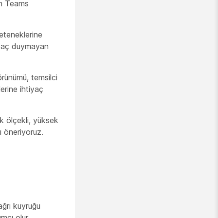
an Teams
yeteneklerine
tiyaç duymayan
rünümü, temsilci
erine ihtiyaç
k ölçekli, yüksek
ı öneriyoruz.
ağrı kuyruğu
ımcı olur.