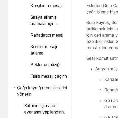
düzenlenmesi
Karşılama mesajı
Eskiden Grup Çağ
çağrı işleme hizm
Sıraya alınmış
Sesli kuyruk, den
aramalar için
belirlemek için k
tahmini bekleme
Rahatlatıcı mesaj
için geri arama y
süresi mesajı
özellikler ekler.
Konfor mesajı
temsilci içeren ça
atlama
Sesli komut satırı
Bekleme müziği
Arayanlar iç
Fısıltı mesajı çağırın
Karşıl
Çağrı kuyruğu temsilcilerini
Rahatla
yönetin
Geri ar
Kullanıcı için aracı
arama n
ayarlarını yapılandırın.
Gelişmi