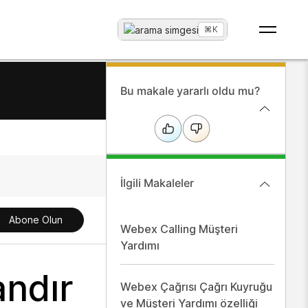
Ara
...
⌘K
Bu makale yararlı oldu mu?
İlgili Makaleler
Abone Olun
Webex Calling Müşteri
Yardımı
andır
Webex Çağrısı Çağrı Kuyruğu
ve Müşteri Yardımı özelliği