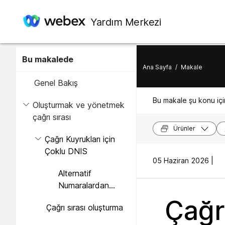
Yardım Merkezi
Bu makalede
Ana Sayfa
/
Makale
Genel Bakış
Bu makale şu konu için
Oluşturmak ve yönetmek
çağrı sırası
Ürünler
Çağrı Kuyrukları için
Çoklu DNIS
05 Haziran 2026 |
Alternatif
Numaralardan
DNIS'e Geçiş
Çağr
Çağrı sırası oluşturma