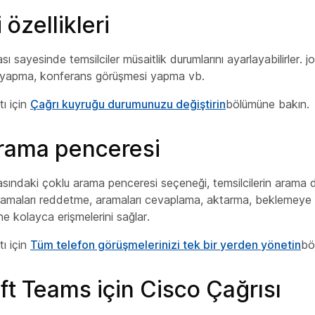
 özellikleri
sayesinde temsilciler müsaitlik durumlarını ayarlayabilirler. jo
 yapma, konferans görüşmesi yapma vb.
tı için
Çağrı kuyruğu durumunuzu değiştirin
bölümüne bakın.
rama penceresi
ındaki çoklu arama penceresi seçeneği, temsilcilerin arama d
aramaları reddetme, aramaları cevaplama, aktarma, beklemeye 
ne kolayca erişmelerini sağlar.
tı için
Tüm telefon görüşmelerinizi tek bir yerden yönetin
bö
ft Teams için Cisco Çağrısı