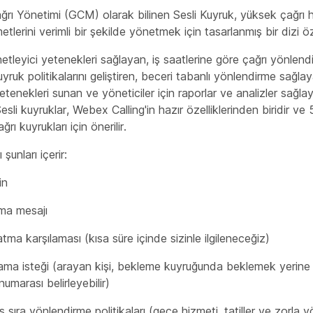
rı Yönetimi (GCM) olarak bilinen Sesli Kuyruk, yüksek çağrı 
etlerini verimli bir şekilde yönetmek için tasarlanmış bir dizi öze
etleyici yetenekleri sağlayan, iş saatlerine göre çağrı yönlend
uyruk politikalarını geliştiren, beceri tabanlı yönlendirme sağlay
etenekleri sunan ve yöneticiler için raporlar ve analizler sağl
 Sesli kuyruklar, Webex Calling'in hazır özelliklerinden biridir v
ğrı kuyrukları için önerilir.
 şunları içerir:
in
ama mesajı
tma karşılaması (kısa süre içinde sizinle ilgileneceğiz)
ama isteği (arayan kişi, bekleme kuyruğunda beklemek yerine b
umarası belirleyebilir)
ş sıra yönlendirme politikaları (gece hizmeti, tatiller ve zorla 