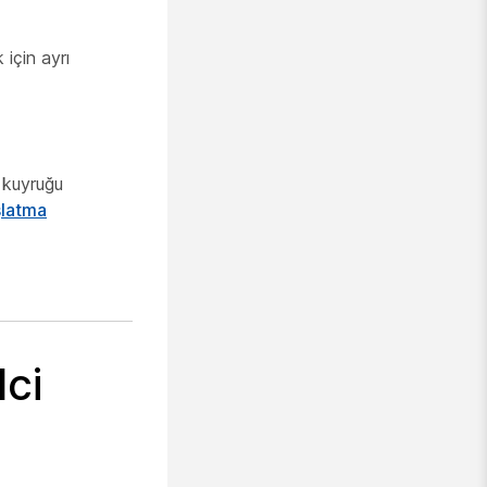
için ayrı
 kuyruğu
şlatma
ci