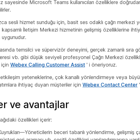
 sayesinde Microsoft Teams kullanıcıları özelliklere doğrud
irler.
zca
sesli hizmet sunduğu için, basit ses odaklı çağrı merkezi 
 kapsamlı İletişim Merkezi hizmetinin gelişmiş özelliklerine ih
n uygunudur.
ında temsilci ve süpervizör deneyimi, gerçek zamanlı sıra gö
eresi vb. gibi düşük seviyeli profesyonel Çağrı Merkezi özellikl
 için
Webex Calling Customer Assist
' i öneriyoruz.
 etkileşim yeteneklerine, çok kanallı yönlendirmeye veya büyü
ıtımlara ihtiyaç duyan müşteriler için
Webex Contact Center
'
er ve avantajlar
ıdaki özellikleri içerir:
Kuyrukları—Yöneticilerin beceri tabanlı yönlendirme, gelişmiş ç
, müşteri geri araması vb. çeşitli özellikleri yapılandırmasına yard