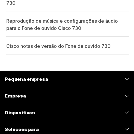
730
Reprodução de música e configurações de áudio
para o Fone de ouvido Cisco 730
Cisco notas de versão do Fone de ouvido 730
Pequena empresa
Preços
Empresa
Aplicativo Webex
Webex Suite
Dispositivos
Meetings
Calling
Fones de ouvido
Calling
Soluções para
Meetings