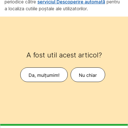
periodice către
serviciul Descoperire automată
pentru
a localiza cutiile poștale ale utilizatorilor.
A fost util acest articol?
Da, mulțumim!
Nu chiar