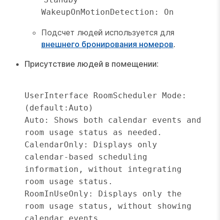
WakeupOnMotionDetection: On
Подсчет людей используется для
внешнего бронирования номеров
.
Присутствие людей в помещении:
UserInterface RoomScheduler Mode:  
(default:Auto)

Auto: Shows both calendar events and 
room usage status as needed. 

CalendarOnly: Displays only 
calendar-based scheduling 
information, without integrating 
room usage status.

RoomInUseOnly: Displays only the 
room usage status, without showing 