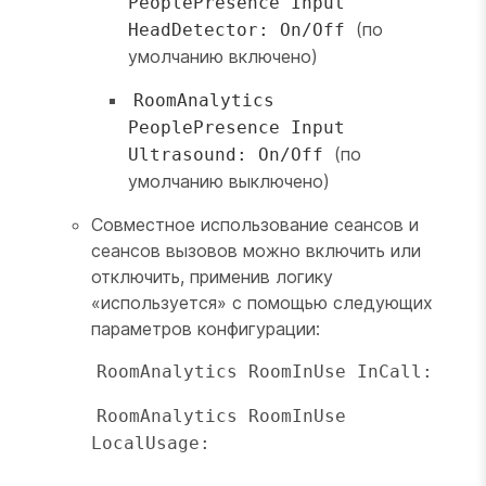
PeoplePresence Input
(по
HeadDetector: On/Off
умолчанию включено)
RoomAnalytics
PeoplePresence Input
(по
Ultrasound: On/Off
умолчанию выключено)
Совместное использование сеансов и
сеансов вызовов можно включить или
отключить, применив логику
«используется» с помощью следующих
параметров конфигурации:
RoomAnalytics RoomInUse InCall: 
RoomAnalytics RoomInUse 
LocalUsage: 