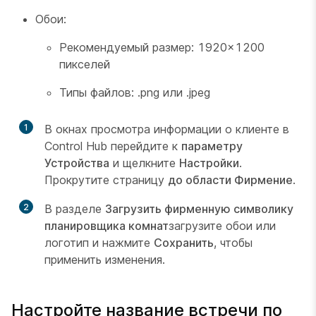
Обои:
Рекомендуемый размер: 1920×1200
пикселей
Типы файлов: .png или .jpeg
1
В окнах просмотра информации о клиенте в
Control Hub перейдите к
параметру
Устройства
и щелкните
Настройки
.
Прокрутите страницу
до области Фирмение
.
2
В разделе
Загрузить фирменную символику
планировщика комнат
загрузите обои или
логотип и нажмите
Сохранить
, чтобы
применить изменения.
Настройте название встречи по