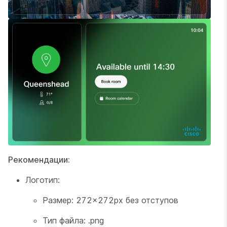
Рекомендации:
Логотип:
Размер: 272×272px без отступов
Тип файла: .png