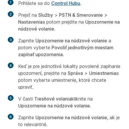
1
Prihláste sa do
Control Hubu
.
2
Prejsť na
Služby
>
PSTN & Smerovanie
>
Nastavenia
a potom prejdite na
Upozornenie na
núdzové volanie
.
3
Zapnite
Upozornenie na núdzové volanie
a
potom vyberte
Povoliť jednotlivým miestam
zapínať upozornenia
.
4
Keď je pre jednotlivé lokality povolené zapínanie
upozornení, prejdite na
Správa
>
Umiestnenia
a
potom vyberte umiestnenie, ktoré chcete
upraviť.
5
V časti
Tiesňové volania
kliknite na
Upozornenie na núdzové volanie
.
6
Zapnite
Upozornenie na núdzové volanie
, ak je
to relevantné.