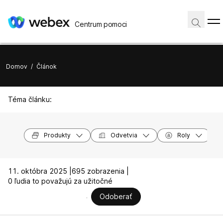
Centrum pomoci
Domov
/
Článok
Téma článku:
Produkty
Odvetvia
Roly
11. októbra 2025 |
695 zobrazenia |
0 ľudia to považujú za užitočné
Odoberať