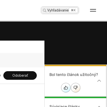
Vyhľadávanie
...
⌘K
Bol tento článok užitočný?
Odoberať
Súvisiace články