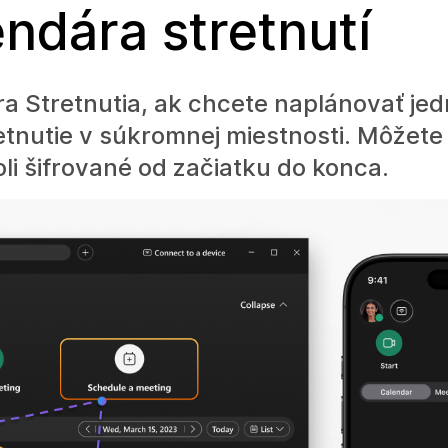
endára stretnutí
ára Stretnutia, ak chcete naplánovať je
etnutie v súkromnej miestnosti. Môžete 
li šifrované od začiatku do konca.