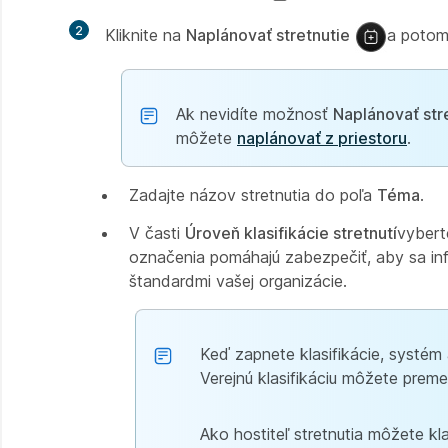
2
Kliknite na
Naplánovať stretnutie
a potom 
Ak nevidíte možnosť
Naplánovať str
môžete
naplánovať z priestoru
.
Zadajte názov stretnutia do poľa
Téma
.
V časti
Úroveň klasifikácie stretnutí
vybert
označenia pomáhajú zabezpečiť, aby sa in
štandardmi vašej organizácie.
Keď zapnete klasifikácie, systém 
Verejnú klasifikáciu môžete preme
Ako hostiteľ stretnutia môžete kl