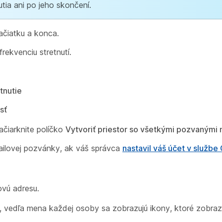
tia ani po jeho skončení.
ačiatku a konca.
rekvenciu stretnutí.
tnutie
sť
začiarknite políčko
Vytvoriť priestor so všetkými pozvanými n
ailovej pozvánky, ak váš správca
nastavil váš účet v služb
ovú adresu.
 vedľa mena každej osoby sa zobrazujú ikony, ktoré zobrazu