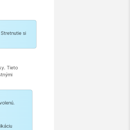
Stretnutie si
ky. Tieto
stnými
volenú.
ikáciu