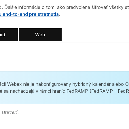
. Ďalšie informácie o tom, ako predvolene šifrovať všetky str
u end-to-end pre stretnutia
.
oid
Web
cii Webex nie je nakonfigurovaný hybridný kalendár alebo O
 ktoré sa nachádzajú v rámci hraníc FedRAMP (FedRAMP - Fed
stretnutí.