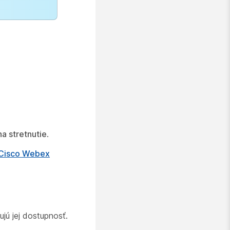
a stretnutie
.
e Cisco Webex
jú jej dostupnosť.