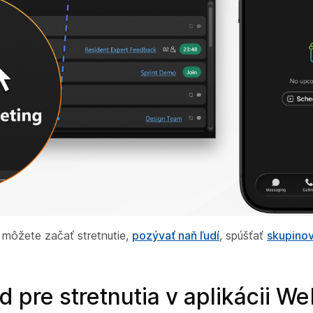
, môžete začať stretnutie,
pozývať naň ľudí
, spúšťať
skupinov
d pre stretnutia v aplikácii W