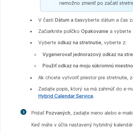
nemožno zmeniť po začatí stretnu
V časti
Dátum a čas
vyberte dátum a čas z
Začiarknite políčko
Opakovanie
a vyberte f
Vyberte
odkaz na stretnutie
, vyberte z:
Vygenerovať jednorazový odkaz na stre
Použiť odkaz na moju súkromnú miestno
Ak chcete vytvoriť priestor pre stretnutie, 
Zadajte popis, ktorý sa má zahrnúť do e-m
Hybrid Calendar Service
.
3
Pridať
Pozvaných
, zadajte meno alebo e-mail
Keď máte v účte nastavený hybridný kalendár,