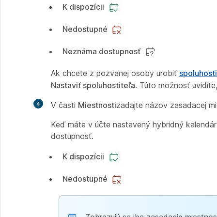
K dispozícii
Nedostupné
Neznáma dostupnosť
Ak chcete z pozvanej osoby urobiť
spoluhosti
Nastaviť spoluhostiteľa
. Túto možnosť uvidít
4
V časti
Miestnosti
zadajte názov zasadacej mi
Keď máte v účte nastavený hybridný kalendár,
dostupnosť.
K dispozícii
Nedostupné