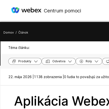
Centrum pomoci
Domov
/
Článok
Téma článku:
Produkty
Odvetvia
Roly
22. mája 2026 |
1138 zobrazenia |
0 ľudia to považujú za užit
Aplikácia Webe