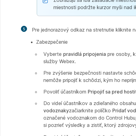
Zobrazujú sa iba zasadacie miestnost
miestnosti podržte kurzor myši nad i
5
Pre jednorazový odkaz na stretnutie kliknite 
Zabezpečenie
Vyberte
pravidlá pripojenia
pre osoby, k
služby Webex.
Pre zvýšenie bezpečnosti nastavte sch
nemôže pripojiť k schôdzi, kým ho neprij
Povoliť účastníkom
Pripojiť sa pred host
Do videí účastníkov a zdieľaného obsah
vodoznaky
začiarknite políčko
Pridať vo
označené vodoznakom do Control Hubu, k
si pozrieť výsledky a zistiť, ktorý zdrojo