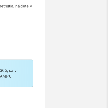
etnutia, nájdete v
365, sa v
RAMP).