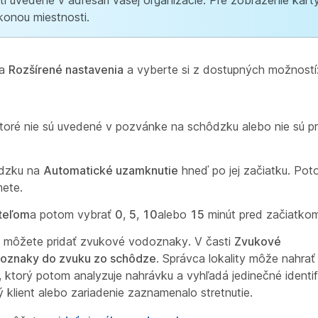
i uvedené v adresári vašej organizácie. Pre zobrazenie kart
konou miestnosti.
na
Rozšírené nastavenia
a vyberte si z dostupných možností
toré nie sú uvedené v pozvánke na schôdzku alebo nie sú pr
ôdzku na
Automatické uzamknutie
hneď po jej začiatku. Pot
mete.
iteľom
a potom vybrať
0
,
5
,
10
alebo
15
minút pred začiatko
u môžete pridať zvukové vodoznaky. V časti
Zvukové
doznaky do zvuku zo schôdze
. Správca lokality môže nahrať 
torý potom analyzuje nahrávku a vyhľadá jedinečné identif
vý klient alebo zariadenie zaznamenalo stretnutie.