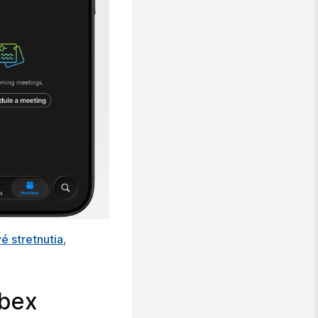
é stretnutia
,
ebex