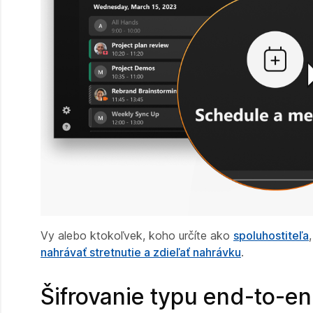
Vy alebo ktokoľvek, koho určíte ako
spoluhostiteľa
nahrávať stretnutie a zdieľať nahrávku
.
Šifrovanie typu end-to-en