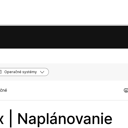
Operačné systémy
očné
x | Naplánovanie