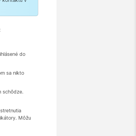
y kontaktu v
:
ihlásené do
om sa nikto
m schôdze.
stretnutia
ikátory. Môžu