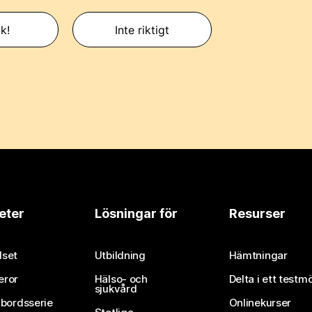
k!
Inte riktigt
eter
Lösningar för
Resurser
set
Utbildning
Hämtningar
eror
Hälso- och
Delta i ett testm
sjukvård
vbordsserie
Onlinekurser