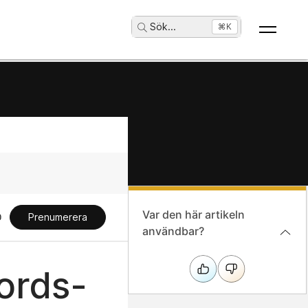
Sök
...
⌘K
Var den här artikeln
Prenumerera
användbar?
bords-