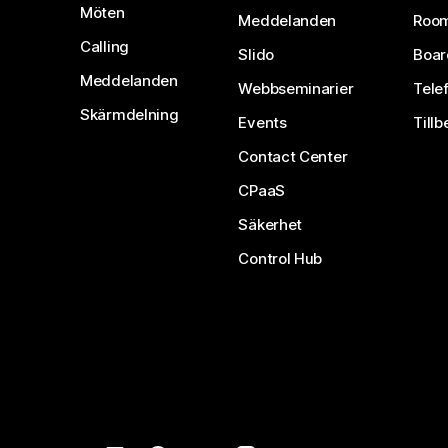
Möten
Meddelanden
Room
Calling
Slido
Boar
Meddelanden
Webbseminarier
Tele
Skärmdelning
Events
Tillb
Contact Center
CPaaS
Säkerhet
Control Hub