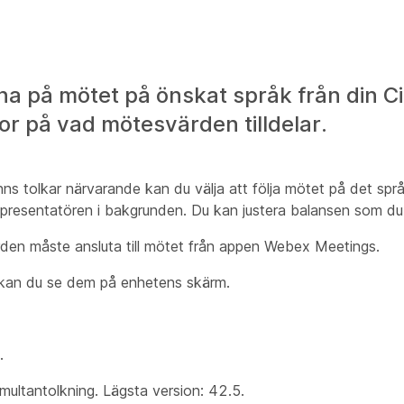
na på mötet på önskat språk från din C
ror på vad mötesvärden tilldelar.
inns tolkar närvarande kan du välja att följa mötet på det spr
presentatören i bakgrunden. Du kan justera balansen som du v
rden måste ansluta till mötet från appen Webex Meetings.
å kan du se dem på enhetens skärm.
.
ultantolkning. Lägsta version: 42.5.