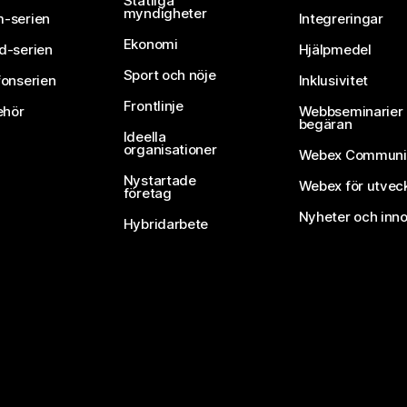
Statliga
myndigheter
-serien
Integreringar
Ekonomi
d-serien
Hjälpmedel
Sport och nöje
fonserien
Inklusivitet
Frontlinje
ehör
Webbseminarier 
begäran
Ideella
organisationer
Webex Communi
Nystartade
Webex för utvec
företag
Nyheter och inno
Hybridarbete