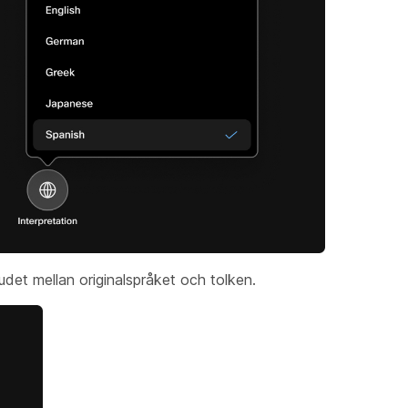
udet mellan originalspråket och tolken.