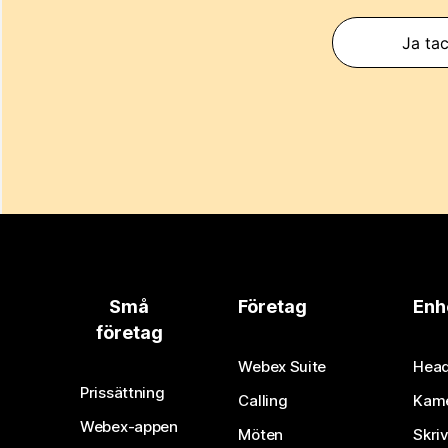
Ja tac
Små
Företag
Enh
företag
Webex Suite
Head
Prissättning
Calling
Kam
Webex-appen
Möten
Skri