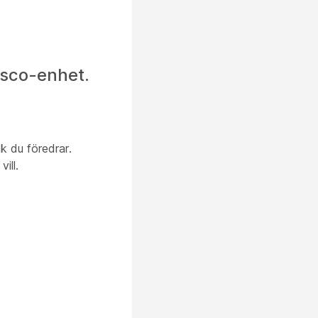
isco-enhet.
åk du föredrar.
ill.