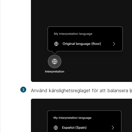
3
Använd känslighetsreglaget för att balansera lj