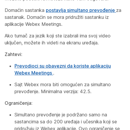
Domaćin sastanka
postavlja simultano prevođenje
za
sastanak. Domaćin se mora pridružiti sastanku iz
aplikacije Webex Meetings.
Ako tumač za jezik koji ste izabrali ima svoj video
uključen, možete ih videti na ekranu uređaja.
Zahtevi:
Prevodioci su obavezni da koriste aplikaciju
Webex Meetings
.
Sajt Webex mora biti omogućen za simultano
prevođenje. Minimalna verzija: 42.5.
Ograničenja:
Simultano prevođenje je podržano samo na
sastancima sa do 200 uređaja i učesnika koji se
pridružuju iz Webex aplikacije. Ovo ograničenje se