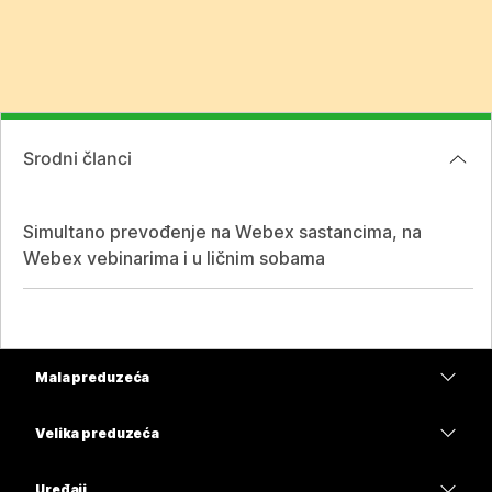
Srodni članci
Simultano prevođenje na Webex sastancima, na
Webex vebinarima i u ličnim sobama
Mala preduzeća
Cene
Velika preduzeća
Aplikacija Webex
Webex Suite
Uređaji