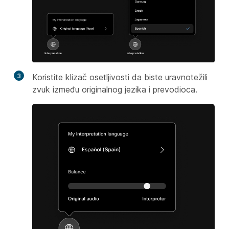
3
Koristite klizač osetljivosti da biste uravnotežili
zvuk između originalnog jezika i prevodioca.