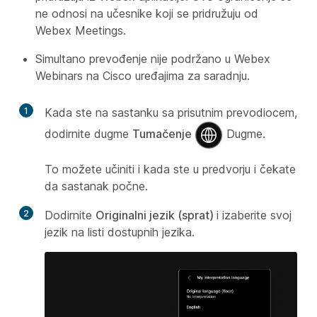
ne odnosi na učesnike koji se pridružuju od
Webex Meetings.
Simultano prevođenje nije podržano u Webex
Webinars na Cisco uređajima za saradnju.
1
Kada ste na sastanku sa prisutnim prevodiocem,
dodirnite dugme
Tumačenje
Dugme.
To možete učiniti i kada ste u predvorju i čekate
da sastanak počne.
2
Dodirnite
Originalni jezik (sprat)
i izaberite svoj
jezik na listi dostupnih jezika.