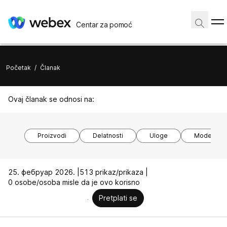
Centar za pomoć
Početak
/
Članak
Ovaj članak se odnosi na:
Proizvodi
Delatnosti
Uloge
Modeli ure
25. фебруар 2026. |
513 prikaz/prikaza |
0 osobe/osoba misle da je ovo korisno
Pretplati se