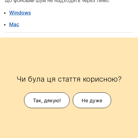
що фоновий шум не надходить через лінію.
Windows
Mac
Чи була ця стаття корисною?
Так, дякую!
Не дуже