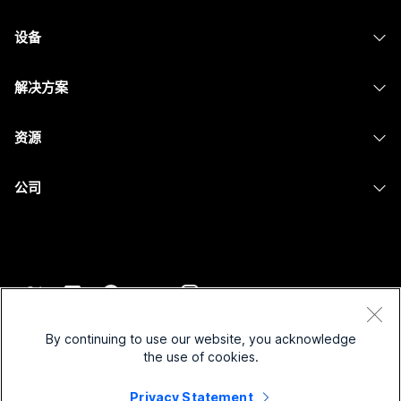
Webex 应用程序
Webex Suite
设备
提交问题
Meetings
Calling
头戴式耳机
Calling
解决方案
Meetings
摄像头
消息传递
教育
消息传递
资源
Desk 系列
屏幕共享
医疗保健
Slido
下载
Room 系列
公司
政府
Webinars
加入测试会议
Board 系列
Cisco
财务
Events
在线课程
Phone 系列
联系技术支持
体育与娱乐
Contact Center
集成
配件
联系销售
一线员工
CPaaS
辅助功能
条款和条件
Webex Blog
非营利组织
安全性
By continuing to use our website, you acknowledge
包容性
隐私权声明
the use of cookies.
Webex 思想领导力
新兴公司
Control Hub
Cookie
直播和点播网络研讨会
Privacy Statement
Webex 商店
商标
混合式工作