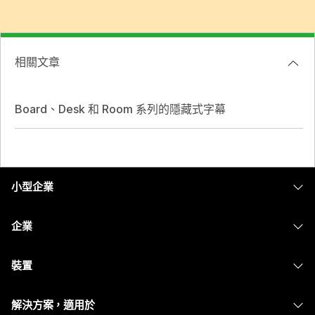
相關文章
Board、Desk 和 Room 系列的隱藏式字幕
小型企業
定價
企業
Webex 應用程式
Webex Suite
裝置
Meetings
Calling
耳機
Calling
解決方案，適用於
Meetings