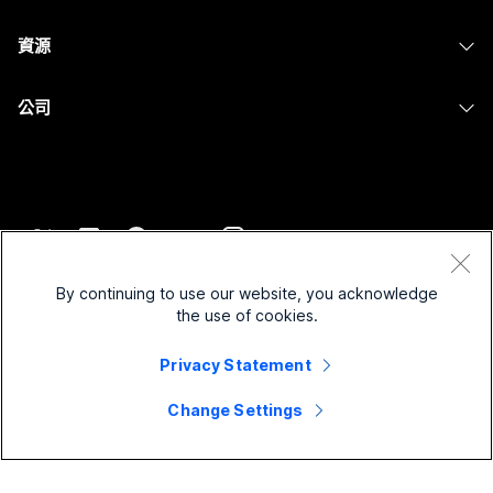
攝影機
Messaging
教育
Messaging
資源
Desk 系列
螢幕共用
醫療保健
Slido
下載
Room 系列
公司
政府
Webinars
加入測驗會議
Board 系列
Cisco
財務
Events
線上課程
電話系列
聯絡技術支援
運動與娛樂
Contact Center
整合
配件
聯絡銷售人員
前線
CPaaS
協助工具
條款和條件
Webex 部落格
非營利
安全性
By continuing to use our website, you acknowledge
包容性
隱私權聲明
the use of cookies.
Webex 思想領導力
啟動
Control Hub
Cookie
即時和隨選網路研討會
Privacy Statement
Webex Merch Store
商標
混合式工作
Webex 社群
©
2026
Cisco 和/或其子公司。保留所有權利。
職業
Change Settings
Webex 開發人員
新聞與創新