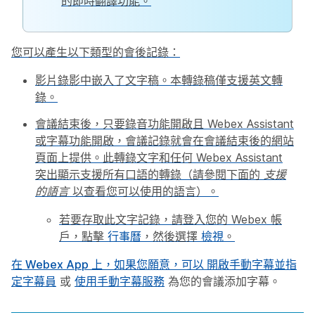
的即時翻譯功能。
您可以產生以下類型的會後記錄：
影片錄影中嵌入了文字稿。本轉錄稿僅支援英文轉
錄。
會議結束後，只要錄音功能開啟且 Webex Assistant
或字幕功能開啟，會議記錄就會在會議結束後的網站
頁面上提供。此轉錄文字和任何 Webex Assistant
突出顯示支援所有口語的轉錄（請參閱下面的
支援
的語言
以查看您可以使用的語言）。
若要存取此文字記錄，請登入您的 Webex 帳
戶，點擊
行事曆
，然後選擇
檢視
。
在 Webex App 上，如果您願意，可以
開啟手動字幕並指
定字幕員
或
使用手動字幕服務
為您的會議添加字幕。