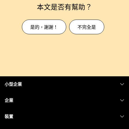
本文是否有幫助？
是的，謝謝！
不完全是
小型企業
定價
企業
Webex 應用程式
Webex Suite
裝置
Meetings
Calling
耳機
Calling