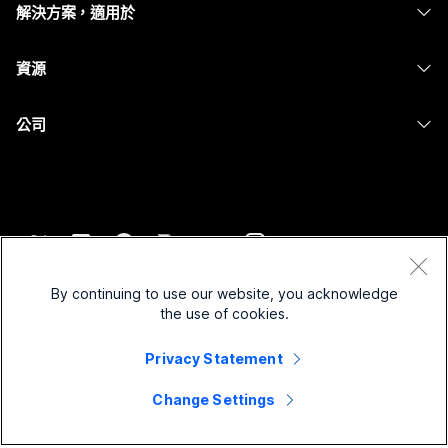
解決方案，適用於
Meetings
攝影機
Messaging
教育
Messaging
資源
Desk 系列
螢幕共用
醫療保健
Slido
下載
Room 系列
公司
政府
Webinars
加入測驗會議
Board 系列
Cisco
財務
Events
線上課程
電話系列
聯絡技術支援
運動與娛樂
Contact Center
整合
配件
聯絡銷售人員
前線
CPaaS
協助工具
條款和條件
Webex 部落格
非營利
安全性
By continuing to use our website, you acknowledge
包容性
隱私權聲明
the use of cookies.
Webex 思想領導力
啟動
Control Hub
Cookie
即時和隨選網路研討會
Webex Merch Store
Privacy Statement
商標
混合式工作
Webex 社群
©
2026
Cisco 和/或其子公司。保留所有權利。
職業
Change Settings
Webex 開發人員