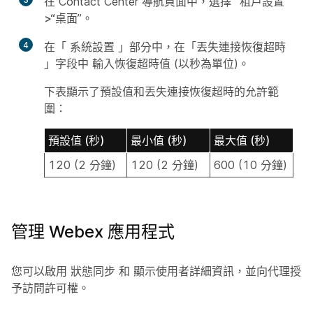
在 Contact Center 導航頁面中，選擇
“租戶設置”
>“桌面
”。
4
在「
系統設置
」部分中，在「丟失連接恢復超時
」字段中
輸入恢復超時值 (以秒為單位)。
下表顯示了預設值和丟失連接恢復超時的允許範
圍：
預設值 (秒)
最小值 (秒)
最大值 (秒)
120 (2 分鐘)
120 (2 分鐘)
600 (10 分鐘)
管理 Webex 應用程式
您可以啟用
狀態同步
和
顯示使用者詳細資訊
，並向代理授
予訪問許可權。