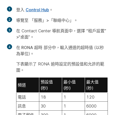
1
登入
Control Hub
。
2
導覽至
「服務」>「聯絡中心
」。
3
在 Contact Center 導航頁面中，選擇
“租戶設置”
>“桌面
”。
4
在 RONA 超時
部分中，輸入通道的超時值 (以秒
為單位)。
下表顯示了 RONA 逾時設定的預設值和允許的範
圍。
預設值
最小值
最大值
頻道
(秒)
(秒)
(秒)
電話
18
1
120
訊息
30
1
6000