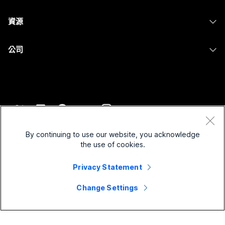
攝影機
Messaging
教育
Messaging
資源
Desk 系列
螢幕共用
醫療保健
Slido
下載
Room 系列
公司
政府
Webinars
加入測驗會議
Board 系列
Cisco
財務
Events
線上課程
電話系列
聯絡技術支援
運動與娛樂
Contact Center
整合
配件
聯絡銷售人員
前線
CPaaS
協助工具
條款和條件
Webex 部落格
非營利
安全性
By continuing to use our website, you acknowledge
包容性
隱私權聲明
the use of cookies.
Webex 思想領導力
啟動
Control Hub
Cookie
即時和隨選網路研討會
Privacy Statement
Webex Merch Store
商標
混合式工作
Webex 社群
©
2026
Cisco 和/或其子公司。保留所有權利。
職業
Change Settings
Webex 開發人員
新聞與創新