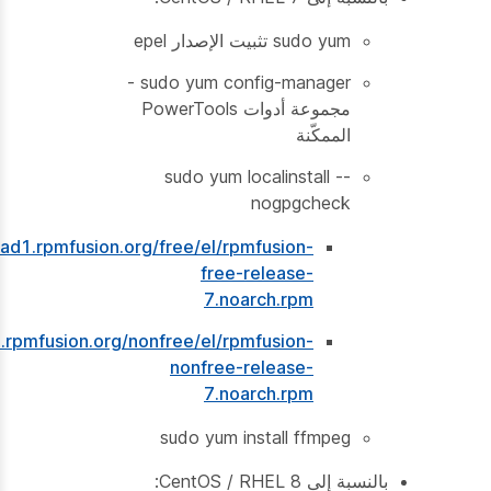
sudo yum تثبيت الإصدار epel
sudo yum config-manager -
مجموعة أدوات PowerTools
الممكّنة
sudo yum localinstall --
nogpgcheck
oad1.rpmfusion.org/free/el/rpmfusion-
free-release-
7.noarch.rpm
.rpmfusion.org/nonfree/el/rpmfusion-
nonfree-release-
7.noarch.rpm
sudo yum install ffmpeg
بالنسبة إلى CentOS / RHEL 8: