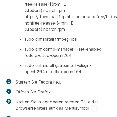
free-release-$(rpm -E
%fedora).noarch.rpm
https://download1.rpmfusion.org/nonfree/fedor
nonfree-release-$(rpm -E
%fedora).noarch.rpm
sudo dnf install ffmpeg-libs
sudo dnf config-manager --set-enabled
fedora-cisco-openh264
sudo dnf install gstreamer1-plugin-
openh264 mozilla-openh264
Starten Sie Fedora neu.
Öffnen Sie Firefox.
Klicken Sie in der oberen rechten Ecke des
Browserfensters auf das Menüsymbol .