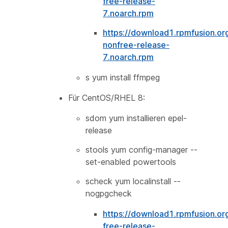
free-release-
7.noarch.rpm
https://download1.rpmfusion.or
nonfree-release-
7.noarch.rpm
s yum install ffmpeg
Für CentOS/RHEL 8:
sdom yum installieren epel-
release
stools yum config-manager --
set-enabled powertools
scheck yum localinstall --
nogpgcheck
https://download1.rpmfusion.or
free-release-