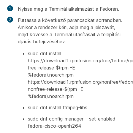
Nyissa meg a Terminál alkalmazást a Fedorán.
Futtassa a következő parancsokat sorrendben.
Amikor a rendszer kéri, adja meg a jelszavát,
majd kövesse a Terminál utasításait a telepítési
eljárás befejezéséhez:
sudo dnf install
https://download1.rpmfusion.org/free/fedora/r
free-release-$(rpm -E
%fedora).noarch.rpm
https://download1.rpmfusion.org/nonfree/fedor
nonfree-release-$(rpm -E
%fedora).noarch.rpm
sudo dnf install ffmpeg-libs
sudo dnf config-manager --set-enabled
fedora-cisco-openh264