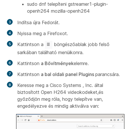
sudo dnf telepíteni gstreamer1-plugin-
openh264 mozilla-openh264
Indítsa újra Fedorát.
Nyissa meg a Firefoxot.
Kattintson a
böngészőablak jobb felső
sarkában található menüikonra.
Kattintson
a Bővítmények
elemre.
Kattintson
a bal oldali panel Plugins
parancsára.
Keresse meg a Cisco Systems , Inc. által
biztosított Open
H264 videokodeket,
és
győződjön meg
róla, hogy telepítve van,
engedélyezve és mindig aktiválva van: