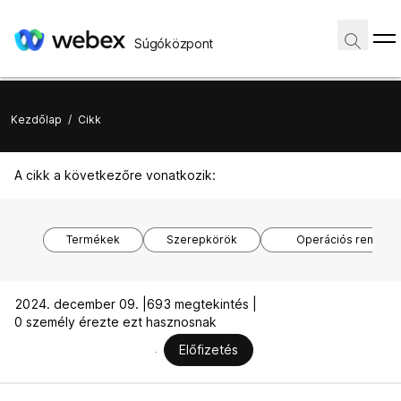
Súgóközpont
Kezdőlap
/
Cikk
A cikk a következőre vonatkozik:
Termékek
Szerepkörök
Operációs rendsze
2024. december 09. |
693 megtekintés |
0 személy érezte ezt hasznosnak
Előfizetés