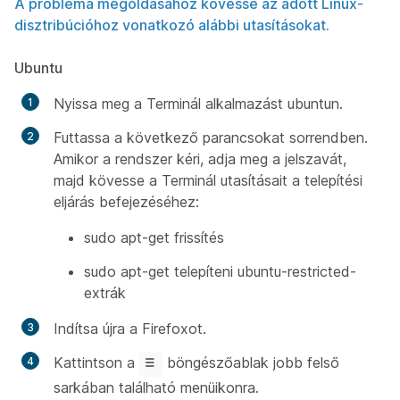
A probléma megoldásához kövesse az adott Linux-
disztribúcióhoz vonatkozó alábbi utasításokat.
Ubuntu
Nyissa meg a Terminál alkalmazást ubuntun.
Futtassa a következő parancsokat sorrendben.
Amikor a rendszer kéri, adja meg a jelszavát,
majd kövesse a Terminál utasításait a telepítési
eljárás befejezéséhez:
sudo apt-get frissítés
sudo apt-get telepíteni ubuntu-restricted-
extrák
Indítsa újra a Firefoxot.
Kattintson a
böngészőablak jobb felső
sarkában található menüikonra.