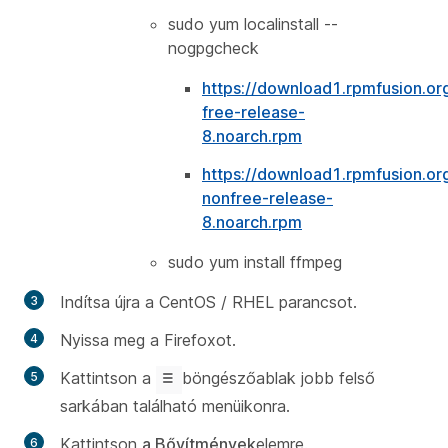
sudo yum localinstall --
nogpgcheck
https://download1.rpmfusion.or
free-release-
8.noarch.rpm
https://download1.rpmfusion.or
nonfree-release-
8.noarch.rpm
sudo yum install ffmpeg
Indítsa újra a CentOS / RHEL parancsot.
Nyissa meg a Firefoxot.
Kattintson a
böngészőablak jobb felső
sarkában található menüikonra.
Kattintson
a Bővítmények
elemre.