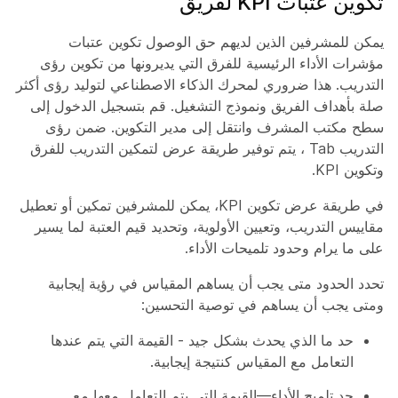
تكوين عتبات KPI لفريق
يمكن للمشرفين الذين لديهم حق الوصول تكوين عتبات
مؤشرات الأداء الرئيسية للفرق التي يديرونها من تكوين رؤى
التدريب. هذا ضروري لمحرك الذكاء الاصطناعي لتوليد رؤى أكثر
صلة بأهداف الفريق ونموذج التشغيل. قم بتسجيل الدخول إلى
سطح مكتب المشرف وانتقل إلى
مدير
التكوين. ضمن
رؤى
التدريب Tab ، يتم توفير طريقة عرض لتمكين التدريب للفرق
وتكوين KPI.
في طريقة عرض تكوين KPI، يمكن للمشرفين تمكين أو تعطيل
مقاييس التدريب، وتعيين الأولوية، وتحديد قيم العتبة لما يسير
على ما يرام وحدود تلميحات الأداء.
تحدد الحدود متى يجب أن يساهم المقياس في رؤية إيجابية
ومتى يجب أن يساهم في توصية التحسين:
حد ما الذي يحدث بشكل جيد - القيمة التي يتم عندها
التعامل مع المقياس كنتيجة إيجابية.
حد تلميح الأداء—القيمة التي يتم التعامل معها مع