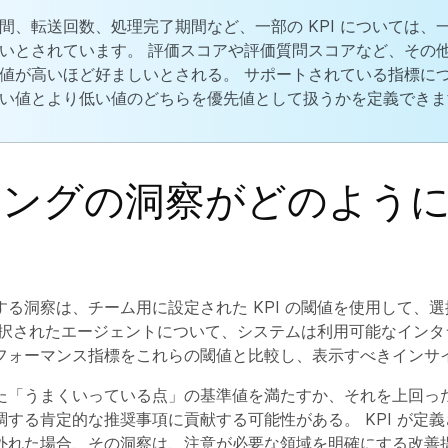
間、転送回数、処理完了期間など、一部の KPI については、
いとされています。 評価スコアや評価質問スコアなど、その
値が高いほど好ましいとされる。 サポートされている指標に
い値とより低い値のどちらを優先値として扱うかを定義できま
チングの洞察がどのよう
する洞察は、チーム用に設定された KPI の閾値を使用して、
選択されたエージェントについて、システムは利用可能なインタ
フォーマンス指標をこれらの閾値と比較し、表示すべきインサ
された「うまくいっている点」の基準値を満たすか、それを上回っ
調する肯定的な推奨事項に貢献する可能性がある。 KPI が定
外れた場合、その洞察は、注意が必要な領域を明確にする改善