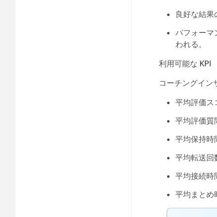
良好な結果
パフォーマ
われる。
利用可能な KPI
コーチングインサ
平均評価ス
平均評価質
平均保持時
平均転送回
平均接続時
平均まとめ