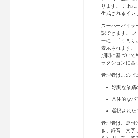
ります。 これ
生成されるイン
スーパーバイザ
認できます。 
ーに、「うまく
表示されます。
期間に基づいて
ラクションに基
管理者はこのビ
好調な業績
具体的なパ
選択された
管理者は、裏付
き、録音、文字
を活用して、的