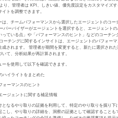
により、管理者は KPI、しきい値、優先度設定をカスタマイズ
サイトを調整できます。
ーは、チームパフォーマンスから選択したエージェントのコー
スーパーバイザーがエージェントを選択すると、エージェントの
いっている点」や「パフォーマンスのヒント」などのコーチン
 コーチングに関するインサイトは、エージェントのパフォーマ
生成されます。 管理者が期間を変更すると、新たに選択された
づいて、分析結果が再計算されます。
ューを使用して以下を確認できます。
のハイライトをまとめた
フォーマンスのヒント
エージェントに関する補足情報
けとなるやり取りの証拠を利用して、特定のやり取りを掘り下
起こし、やり取りの詳細を、洞察の証拠として確認することもで
を絞ったコーチングの会話を準備し、なぜその推奨事項を提示