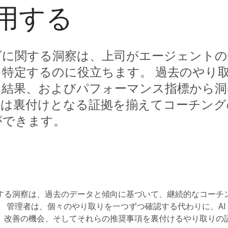
用する
グに関する洞察は、上司がエージェントの
特定するのに役立ちます。 過去のやり
る結果、およびパフォーマンス指標から洞
者は裏付けとなる証拠を揃えてコーチング
ができます。
する洞察は、過去のデータと傾向に基づいて、継続的なコーチ
。 管理者は、個々のやり取りを一つずつ確認する代わりに、AI
、改善の機会、そしてそれらの推奨事項を裏付けるやり取りの