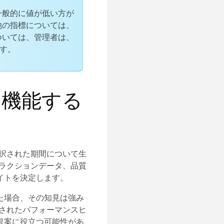
一般的に値が低い方が
他の指標については、
ついては、管理者は、
す。
に機能する
選択された期間について生
ラクションデータ、品質
イトを決定します。
た場合、その知見は強み
義されたパフォーマンスヒ
提案に役立つ可能性があ