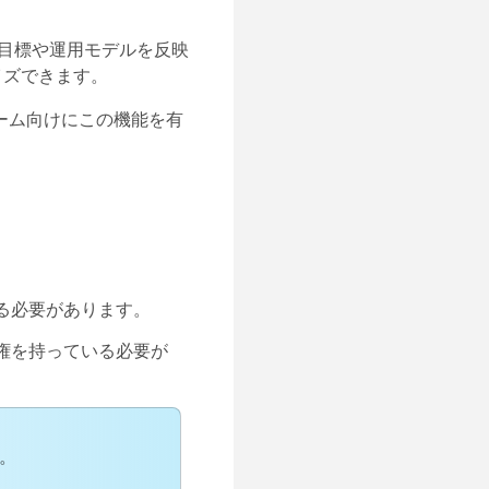
の目標や運用モデルを反映
イズできます。
ーム向けにこの機能を有
る必要があります。
権を持っている必要が
。