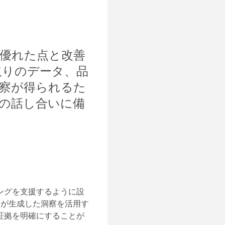
優れた点と改善
取りのデータ、品
察が得られるた
の話し合いに備
ングを支援するように設
 が生成した洞察を活用す
証拠を明確にすることが