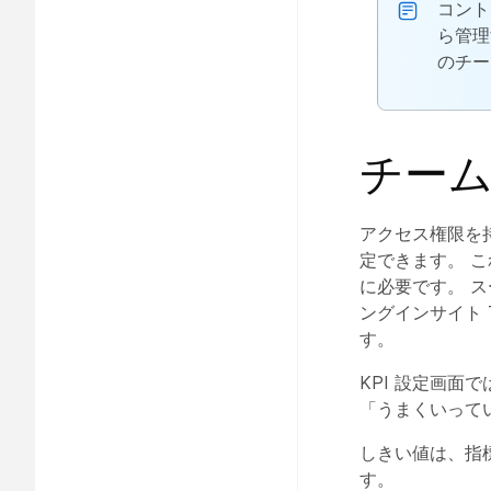
コント
ら管理
のチー
チーム
アクセス権限を
定できます。 
に必要です。 
ングインサイト
す。
KPI 設定画
「うまくいって
しきい値は、指
す。