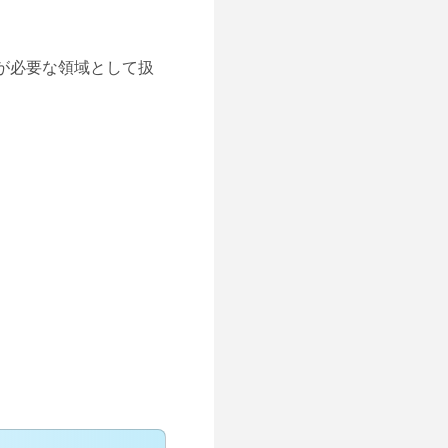
が必要な領域として扱