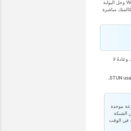
يتم دعم تحسين الوسائط عبر الهواتف المكتبية (باستثناء أجهزة DECT و ATA) و Webex وحل البوابة
كالمتك مباشرة
بشكل افتراضي، يتم تمكين تحسين الوسائط على أجهزة الهاتف المكتبي وWebex، وعادةً لا
،
STUN usag
Sess) عبارة عن مجموعة موحدة
ن الشبكة
ة في الوقت