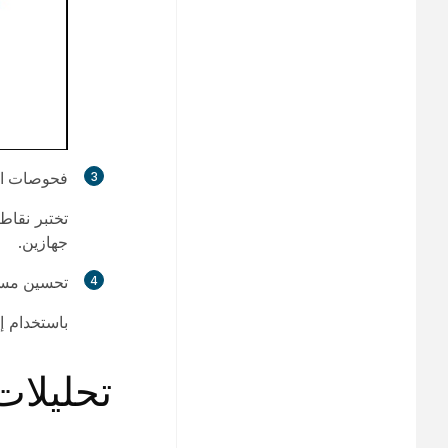
فحوصات ال
تختبر نقاط
جهازين.
تحسين مسا
باستخدام إع
تحليلا