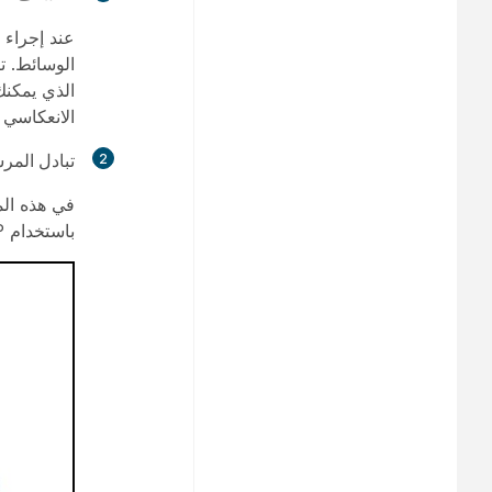
عند إجراء 
الوسائط. ت
الانعكاسي عن طريق 
تبادل المر
في هذه الم
باستخدام SIP.