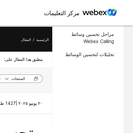
في هذه المقالة
مركز التعليمات
المتطلبات الأساسية والقيود
مراحل تحسين وسائط
الرئيسية
/
المقال
Webex Calling
تحليلات لتحسين الوسائط
ينطبق هذا المقال على:
المنتجات
٢٠ يونيو ٢٠٢٥ |
1427 طريقة (طرق) العرض |