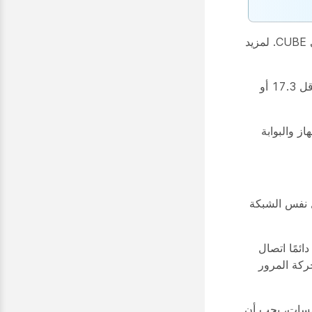
البوابة المحلية (CUBE) تدعم ICE-lite. هناك العديد من القيود على دعم ICE على CUBE. لمزيد
يتطلب دعم تحسين الوسائط على Local Gateway إصدار برنامج CUBE على الأقل 17.3 أو
ز والبوابة
ل نفس الشبكة
شارة إلى سحابة Webex Calling. مطلوب دائمًا اتصال
ئط معظم حركة المرور
سسات، يجب أن