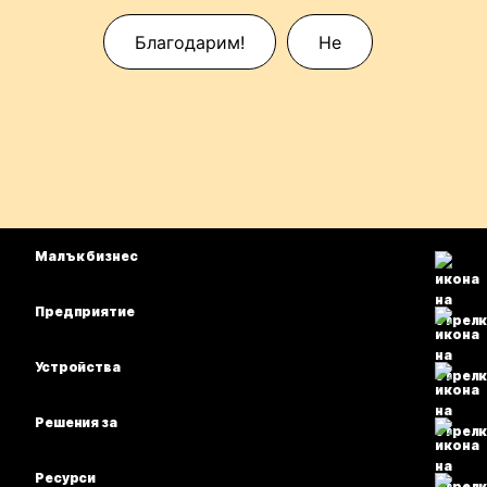
Благодарим!
Не
Малък бизнес
Цени
Предприятие
Приложение Webex
Webex Suite
Устройства
Срещи
Calling
Слушалки
Calling
Решения за
Срещи
Камери
Образование
Изпращане на съобщения
Изпращане на съобщения
Ресурси