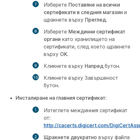
Изберете
Поставяне на всички
сертификати в следния магазин
и
щракнете върху
Преглед.
Изберете
Междинни сертификат
органи
като хранилището на
сертификати, след което щракнете
върху
OK
.
Кликнете върху
Напред
бутон.
Кликнете върху
Завършеност
бутон.
Инсталиране на главния сертификат:
Изтеглете междинния сертификат
от:
http://cacerts.digicert.com/DigiCertAs
Щракнете двукратно
върху файла