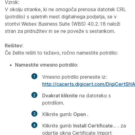
Vzrok:
V okolju stranke, ki ne omogoča prenosa datotek CRL
(potrdilo) s spletnih mest digitalnega podjetja, se v
storitvi Webex Business Suite (WBS) 40.2.18 naloži
stran za pridružitev in se ne poveže s sestankom.
Rešitev
:
Če želite rešiti to težavo, ročno namestite potrdilo:
Namestite vmesno potrdilo:
Vmesno potrdilo prenesite iz:
http://cacerts.digicert.com/DigiCertS
Dvakrat kliknite
na datoteko s
potrdilom.
Kliknite gumb
Open
.
Kliknite gumb
Install Certificate...
. za
odprtje okna Certificate Import