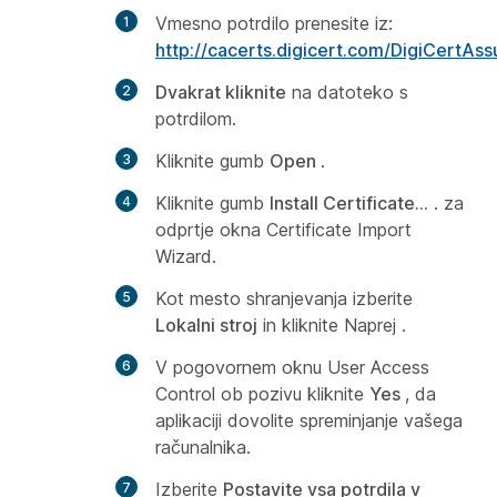
Vmesno potrdilo prenesite iz:
http://cacerts.digicert.com/DigiCertAs
Dvakrat kliknite
na datoteko s
potrdilom.
Kliknite gumb
Open
.
Kliknite gumb
Install Certificate...
. za
odprtje okna Certificate Import
Wizard.
Kot mesto shranjevanja izberite
Lokalni stroj
in kliknite
Naprej
.
V pogovornem oknu
User Access
Control
ob pozivu kliknite
Yes
, da
aplikaciji dovolite spreminjanje vašega
računalnika.
Izberite
Postavite vsa potrdila v