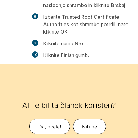
naslednjo shrambo
in kliknite
Brskaj.
Izberite
Trusted Root Certificate
Authorities
kot shrambo potrdil, nato
kliknite
OK
.
Kliknite gumb
Next
.
Kliknite
Finish
gumb.
Ali je bil ta članek koristen?
Da, hvala!
Niti ne