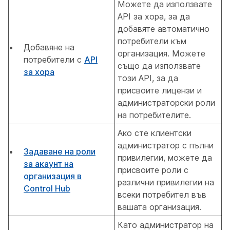
Можете да използвате
API за хора, за да
добавяте автоматично
потребители към
Добавяне на
организация. Можете
потребители с
API
също да използвате
за хора
този API, за да
присвоите лицензи и
администраторски роли
на потребителите.
Ако сте клиентски
администратор с пълни
Задаване на роли
привилегии, можете да
за акаунт на
присвоите роли с
организация в
различни привилегии на
Control Hub
всеки потребител във
вашата организация.
Като администратор на