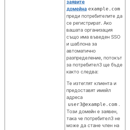
заявите
домейна
example.com
преди потребителите да
се регистрират. Ако
вашата организация
също има въведен SSO
и шаблона за
автоматично
разпределение, потокът
за потребител3 ще бъде
както следва:
Те изтеглят клиента и
предоставят имейл
адреса
.
user3@example.com
Този домейн е заявен,
така че потребител3 не
може да стане член на