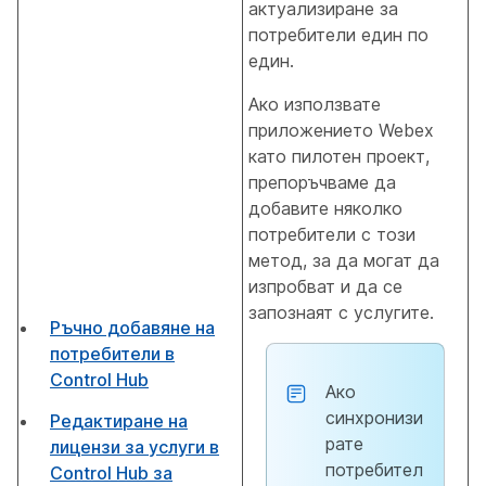
актуализиране за
потребители един по
един.
Ако използвате
приложението Webex
като пилотен проект,
препоръчваме да
добавите няколко
потребители с този
метод, за да могат да
изпробват и да се
запознаят с услугите.
Ръчно добавяне на
потребители в
Control Hub
Ако
синхронизи
Редактиране на
рате
лицензи за услуги в
потребител
Control Hub за