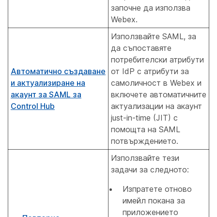
започне да използва
Webex.
Използвайте SAML, за
да съпоставяте
потребителски атрибути
Автоматично създаване
от IdP с атрибути за
и актуализиране на
самоличност в Webex и
акаунт за SAML за
включете автоматичните
Control Hub
актуализации на акаунт
just-in-time (JIT) с
помощта на SAML
потвърждението.
Използвайте тези
задачи за следното:
Изпратете отново
имейл покана за
приложението