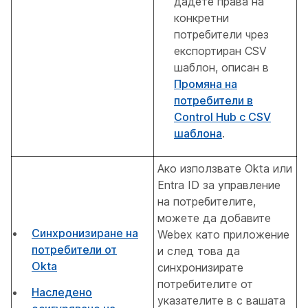
дадете права на
конкретни
потребители чрез
експортиран CSV
шаблон, описан в
Промяна на
потребители в
Control Hub с CSV
шаблона
.
Ако използвате Okta или
Entra ID за управление
на потребителите,
можете да добавите
Синхронизиране на
Webex като приложение
потребители от
и след това да
Okta
синхронизирате
потребителите от
Наследено
указателите в с вашата