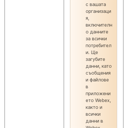
с вашата
организаци
я,
включителн
о данните
за всички
потребител
и. Ще
загубите
данни, като
съобщения
и файлове
в
приложени
ето Webex,
както и
всички
данни в
Webex