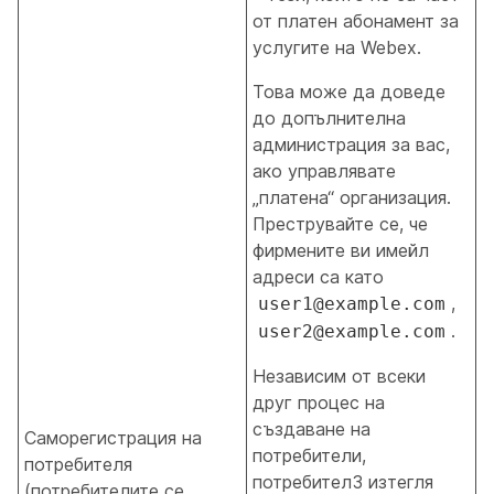
от платен абонамент за
услугите на Webex.
Това може да доведе
до допълнителна
администрация за вас,
ако управлявате
„платена“ организация.
Преструвайте се, че
фирмените ви имейл
адреси са като
,
user1@example.com
.
user2@example.com
Независим от всеки
друг процес на
създаване на
Саморегистрация на
потребители,
потребителя
потребител3 изтегля
(потребителите се