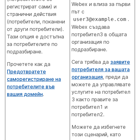
Webex и влиза за първи
регистрират сами) и
път с
странични действия
.
user3@example.com
(потребители, поканени
Webex създава
от други потребители).
потребител3 в общата
Тази опция е достъпна
организация по
за потребителите по
подразбиране
.
подразбиране.
Сега трябва да
заявите
Прочетете как да
потребителя за вашата
Предотвратете
организация
, преди да
саморегистриране на
можете да управлявате
потребителите във
услугите на потребител
вашия домейн
.
3 както правите за
потребител1 и
потребител2.
Можете да избегнете
този сценарий, като