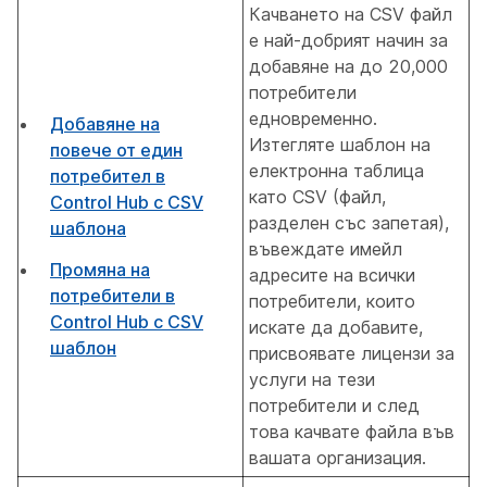
Качването на CSV файл
е най-добрият начин за
добавяне на до 20,000
потребители
едновременно.
Добавяне на
Изтегляте шаблон на
повече от един
електронна таблица
потребител в
като CSV (файл,
Control Hub с CSV
разделен със запетая),
шаблона
въвеждате имейл
Промяна на
адресите на всички
потребители в
потребители, които
Control Hub с CSV
искате да добавите,
шаблон
присвоявате лицензи за
услуги на тези
потребители и след
това качвате файла във
вашата организация.