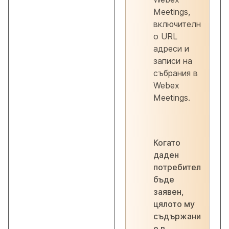
Meetings,
включителн
о URL
адреси и
записи на
събрания в
Webex
Meetings.
Когато
даден
потребител
бъде
заявен,
цялото му
съдържани
е в