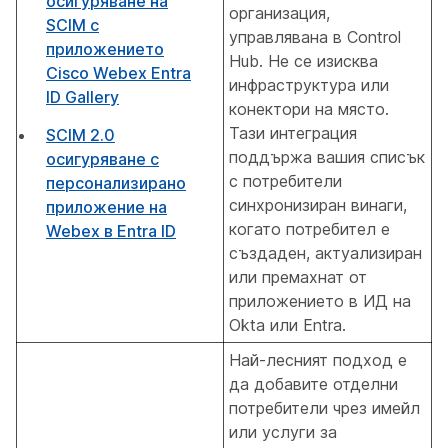
осигуряване на
организация,
SCIM с
управлявана в Control
приложението
Hub. Не се изисква
Cisco Webex Entra
инфраструктура или
ID Gallery
конектори на място.
Тази интеграция
SCIM 2.0
поддържа вашия списък
осигуряване с
с потребители
персонализирано
синхронизиран винаги,
приложение на
когато потребител е
Webex в Entra ID
създаден, актуализиран
или премахнат от
приложението в ИД на
Okta или Entra.
Най-лесният подход е
да добавите отделни
потребители чрез имейл
или услуги за