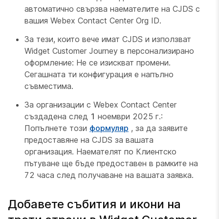
автоматично свързва наемателите на CJDS с
вашия Webex Contact Center Org ID.
За тези, които вече имат CJDS и използват
Widget Customer Journey в персонализирано
оформление: Не се изискват промени.
Сегашната ти конфигурация е напълно
съвместима.
За организации с Webex Contact Center
създадена след
1
ноември 2025 г.:
Попълнете този
формуляр
, за да заявите
предоставяне на CJDS за вашата
организация. Наемателят по Клиентско
пътуване ще бъде предоставен в рамките на
72 часа след получаване на вашата заявка.
Добавете събития и икони на