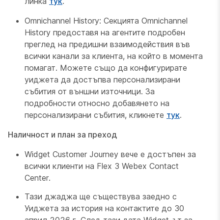
линка
тук
.
Omnichannel History: Секцията Omnichannel
History предоставя на агентите подробен
преглед на предишни взаимодействия във
всички канали за клиента, на който в момента
помагат. Можете също да конфигурирате
уиджета да достъпва персонализирани
събития от външни източници. За
подробности относно добавянето на
персонализирани събития, кликнете
тук
.
Наличност и план за преход
Widget Customer Journey вече е достъпен за
всички клиенти на Flex 3 Webex Contact
Center.
Тази джаджа ще съществува заедно с
Уиджета за история на контактите до 30