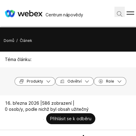
Centrum nápovědy
Domů
/
Článek
Téma článku:
Produkty
Odvětví
Role
16. března 2026 |
586 zobrazení |
0 osob/y, podle nichž byl obsah užitečný
Přihlásit se k odběru