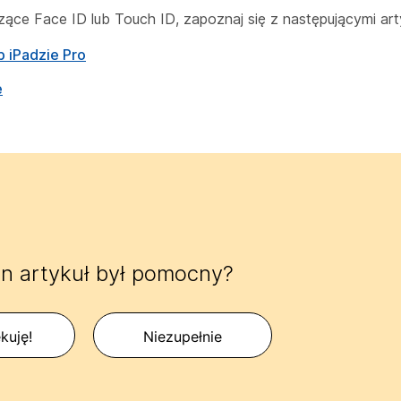
ące Face ID lub Touch ID, zapoznaj się z następującymi art
b iPadzie Pro
e
n artykuł był pomocny?
kuję!
Niezupełnie