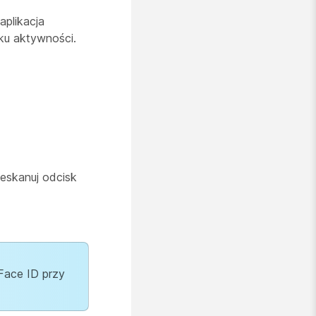
aplikacja
aku aktywności.
zeskanuj odcisk
 Face ID przy