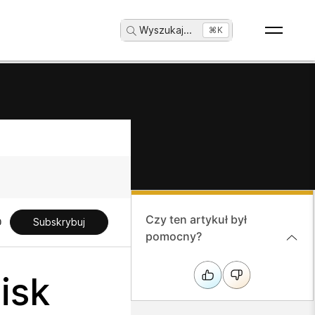
Wyszukaj
...
⌘K
Czy ten artykuł był
Subskrybuj
pomocny?
isk