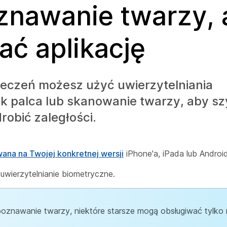
oznawanie twarzy, 
ać aplikację
eczeń możesz użyć uwierzytelniania
sk palca lub skanowanie twarzy, aby s
robić zaległości.
ana na Twojej konkretnej wersji
iPhone'a, iPada lub Androi
uwierzytelnianie biometryczne.
zpoznawanie twarzy, niektóre starsze mogą obsługiwać tylk