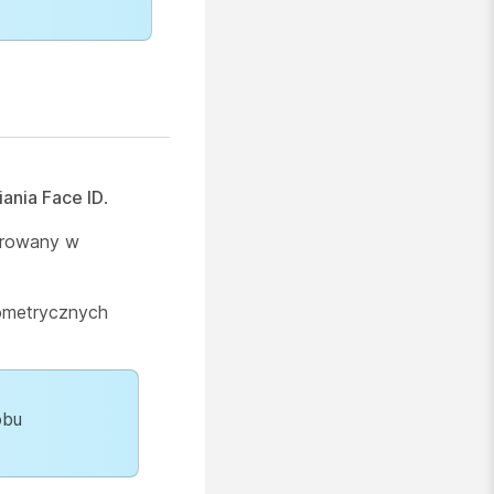
iania Face ID
.
gurowany w
iometrycznych
obu