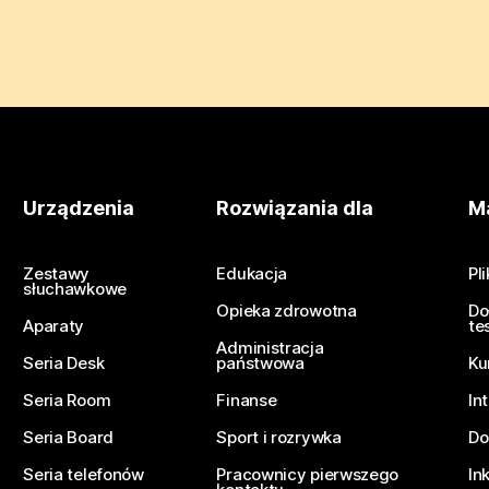
Urządzenia
Rozwiązania dla
Ma
Zestawy
Edukacja
Pl
słuchawkowe
Opieka zdrowotna
Do
Aparaty
te
Administracja
Seria Desk
państwowa
Ku
Seria Room
Finanse
In
Seria Board
Sport i rozrywka
Do
Seria telefonów
Pracownicy pierwszego
In