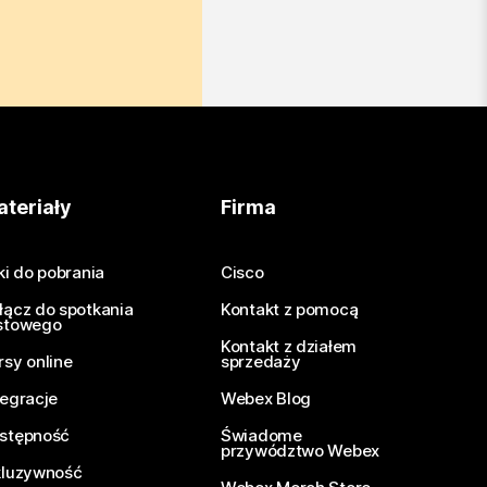
teriały
Firma
iki do pobrania
Cisco
łącz do spotkania
Kontakt z pomocą
stowego
Kontakt z działem
rsy online
sprzedaży
tegracje
Webex Blog
stępność
Świadome
przywództwo Webex
kluzywność