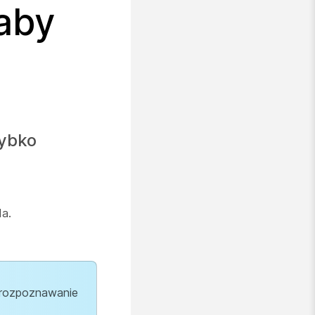
aby
zybko
da.
o rozpoznawanie