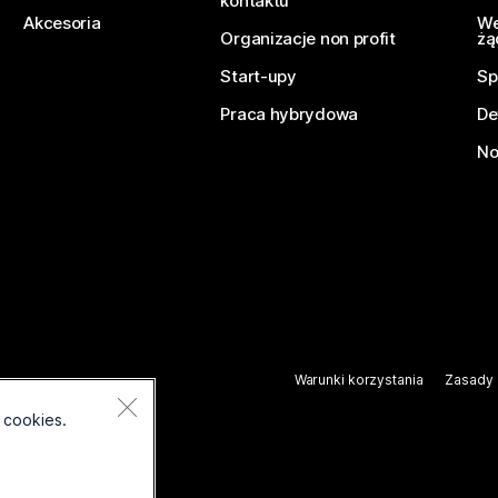
kontaktu
Akcesoria
We
Organizacje non profit
żą
Start-upy
Sp
Praca hybrydowa
De
No
Warunki korzystania
Zasady 
.
 cookies.