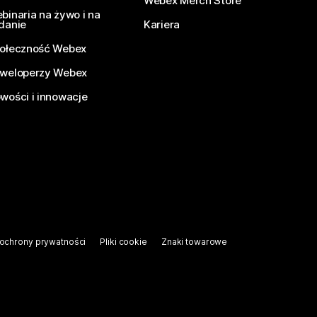
Webex Merch Store
binaria na żywo i na
danie
Kariera
ołeczność Webex
weloperzy Webex
wości i innowacje
ochrony prywatności
Pliki cookie
Znaki towarowe