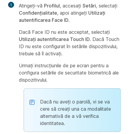
1
Atingeți-vă
Profilul
, accesați
Setări
, selectați
Confidențialitate
, apoi atingeți
Utilizați
autentificarea Face ID
.
Dacă Face ID nu este acceptat, selectați
Utilizați autentificarea Touch ID
. Dacă Touch
ID nu este configurat în setările dispozitivului,
trebuie să îl activați.
Urmați instrucțiunile de pe ecran pentru a
configura setările de securitate biometrică ale
dispozitivului.
Dacă nu aveți o parolă, vi se va
cere să creați una ca modalitate
alternativă de a vă verifica
identitatea.