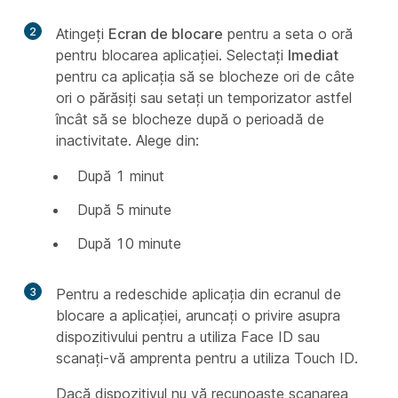
2
Atingeți
Ecran de blocare
pentru a seta o oră
pentru blocarea aplicației. Selectați
Imediat
pentru ca aplicația să se blocheze ori de câte
ori o părăsiți sau setați un temporizator astfel
încât să se blocheze după o perioadă de
inactivitate. Alege din:
După 1 minut
După 5 minute
După 10 minute
3
Pentru a redeschide aplicația din ecranul de
blocare a aplicației, aruncați o privire asupra
dispozitivului pentru a utiliza Face ID sau
scanați-vă amprenta pentru a utiliza Touch ID.
Dacă dispozitivul nu vă recunoaște scanarea